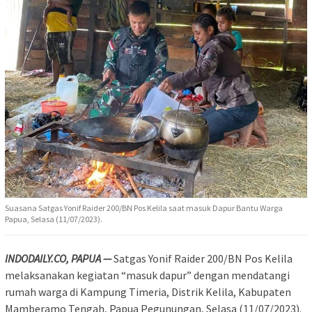
Suasana Satgas Yonif Raider 200/BN Pos Kelila saat masuk Dapur Bantu Warga
Papua, Selasa (11/07/2023).
INDODAILY.CO, PAPUA —
Satgas Yonif Raider 200/BN Pos Kelila
melaksanakan kegiatan “masuk dapur” dengan mendatangi
rumah warga di Kampung Timeria, Distrik Kelila, Kabupaten
Mamberamo Tengah, Papua Pegunungan, Selasa (11/07/2023).