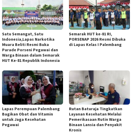
Satu Semangat, Satu
Semarak HUT ke-81 RI,
Indonesia,Lapas Narkotika
PORSENAP 2026 Resmi Dibuka
Muara Beliti Resmi Buka
di Lapas Kelas I Palembang
Parade Porseni Pegawai dan
Warga Binaan dalam Semarak
HUT Ke-81 Republik Indonesia
Lapas Perempuan Palembang
Rutan Baturaja Tingkatkan
Bagikan Obat dan Vitamin
Layanan Kesehatan Melalui
untuk Jaga Kesehatan
Pemerikasaan Rutin Warga
Pegawai
Binaan Lansia dan Penyakit
Kronis