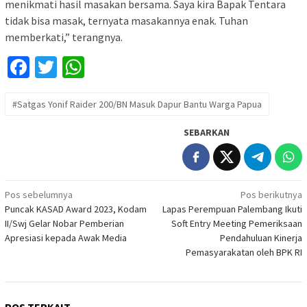
menikmati hasil masakan bersama. Saya kira Bapak Tentara
tidak bisa masak, ternyata masakannya enak. Tuhan
memberkati,” terangnya.
Facebook
Twitter
WhatsApp
#Satgas Yonif Raider 200/BN Masuk Dapur Bantu Warga Papua
SEBARKAN
Navigasi
Pos sebelumnya
Pos berikutnya
Puncak KASAD Award 2023, Kodam
Lapas Perempuan Palembang Ikuti
pos
II/Swj Gelar Nobar Pemberian
Soft Entry Meeting Pemeriksaan
Apresiasi kepada Awak Media
Pendahuluan Kinerja
Pemasyarakatan oleh BPK RI
POS TERKAIT