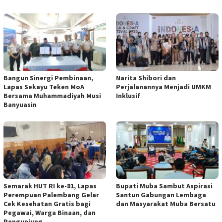
Bangun Sinergi Pembinaan,
Narita Shibori dan
Lapas Sekayu Teken MoA
Perjalanannya Menjadi UMKM
Bersama Muhammadiyah Musi
Inklusif
Banyuasin
Semarak HUT RI ke-81, Lapas
Bupati Muba Sambut Aspirasi
Perempuan Palembang Gelar
Santun Gabungan Lembaga
Cek Kesehatan Gratis bagi
dan Masyarakat Muba Bersatu
Pegawai, Warga Binaan, dan
Pengunjung