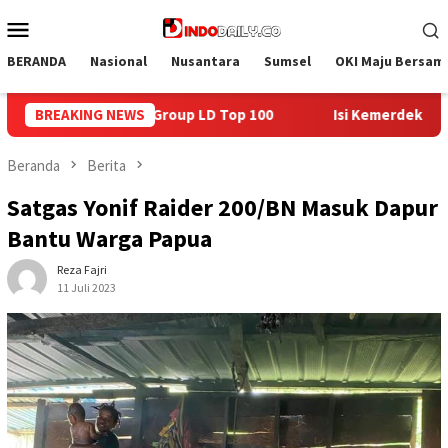
Loncat
Menu
ke
Mobile
konten
BERANDA
Nasional
Nusantara
Sumsel
OKI Maju Bersam
BREAKING NEWS
Isi Kemerdekaan dengan Kepedulian, Lapas Sekayu Berba
Beranda
Berita
Satgas Yonif Raider 200/BN Masuk Dapur
Bantu Warga Papua
Reza Fajri
11 Juli 2023