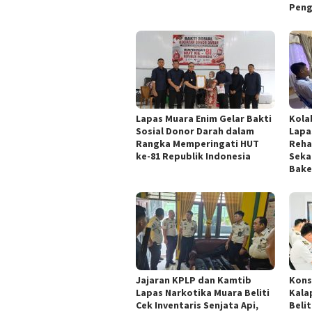
Peng
Lapas Muara Enim Gelar Bakti
Kola
Sosial Donor Darah dalam
Lapa
Rangka Memperingati HUT
Reha
ke-81 Republik Indonesia
Seka
Bake
Jajaran KPLP dan Kamtib
Kons
Lapas Narkotika Muara Beliti
Kala
Cek Inventaris Senjata Api,
Beli