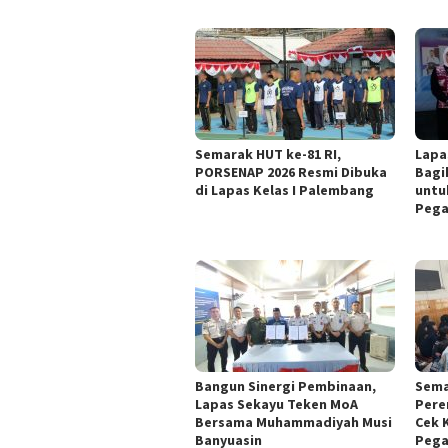
Semarak HUT ke-81 RI,
Lapa
PORSENAP 2026 Resmi Dibuka
Bagi
di Lapas Kelas I Palembang
untu
Pega
Bangun Sinergi Pembinaan,
Sema
Lapas Sekayu Teken MoA
Pere
Bersama Muhammadiyah Musi
Cek 
Banyuasin
Pega