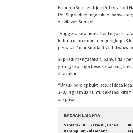
Kapolda Sumsel, Irjen Pol Drs Toni
Pol Supriadi mengatakan, bahwa an
di wilayah Sumsel.
“Anggota kita henti-hentinya melaku
kelima ini mampu mengungkap 28 k
pemakai,” ujar Supriadi saat diwawanca
Supriadi mengatakan, bahwa dari pen
giring, tapi juga beserta barang bu
dilakukan.
“Untuk barang bukti sesuai data kita
320,04 gram dan untuk ekstasi kita 
ucapnya.
BACAAN LAINNYA
Semarak HUT RI ke-81, Lapas
Bu
Perempuan Palembang
As