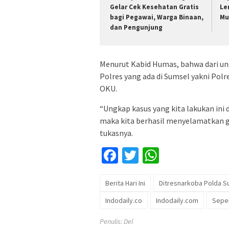
Gelar Cek Kesehatan Gratis
Le
bagi Pegawai, Warga Binaan,
Mu
dan Pengunjung
Menurut Kabid Humas, bahwa dari ung
Polres yang ada di Sumsel yakni Polr
OKU.
“Ungkap kasus yang kita lakukan in
maka kita berhasil menyelamatkan g
tukasnya.
Facebook
Twitter
WhatsApp
Berita Hari Ini
Ditresnarkoba Polda 
Indodaily.co
Indodaily.com
Sepek
Penulis: Del