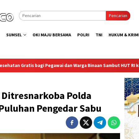
Pencarian
SUMSEL
OKI MAJU BERSAMA
POLRI
TNI
HUKUM & KRIM
an Warga Binaan Sambut HUT RI ke-81
Lapas Sekayu Gand
 Ditresnarkoba Polda
Puluhan Pengedar Sabu