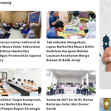
unjung
borasi Lintas Sektoral di
Tak Sekadar Mengobati,
s Muara Enim: Sukseskan
Lapas Narkotika Muara Beliti
bilitasi Narkotika
Hadirkan Harapan Melalui
ligus Promosikan Sapena
Layanan Kesehatan Warga
ry
Binaan di Balik Jeruji
olidasi Tanpa Kompromi,
Semarak HUT ke-81 RI, Rutan
pas Narkotika Muara
Baturaja Gelar Aksi Donor
ti Pimpin Rapat Strategis
Darah