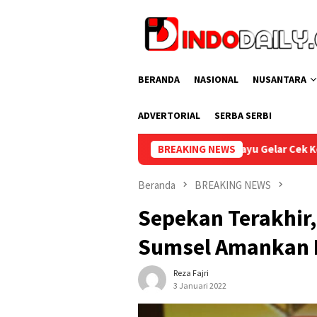
Loncat
ke
konten
BERANDA
NASIONAL
NUSANTARA
ADVERTORIAL
SERBA SERBI
Lapas Sekayu Gelar Cek Kesehatan Gratis bagi Pegawai d
BREAKING NEWS
Beranda
BREAKING NEWS
Sepekan Terakhir,
Sumsel Amankan 
Reza Fajri
3 Januari 2022