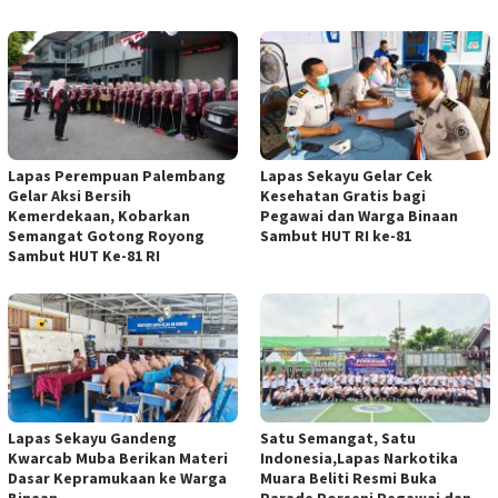
Lapas Perempuan Palembang
Lapas Sekayu Gelar Cek
Gelar Aksi Bersih
Kesehatan Gratis bagi
Kemerdekaan, Kobarkan
Pegawai dan Warga Binaan
Semangat Gotong Royong
Sambut HUT RI ke-81
Sambut HUT Ke-81 RI
Lapas Sekayu Gandeng
Satu Semangat, Satu
Kwarcab Muba Berikan Materi
Indonesia,Lapas Narkotika
Dasar Kepramukaan ke Warga
Muara Beliti Resmi Buka
Binaan
Parade Porseni Pegawai dan