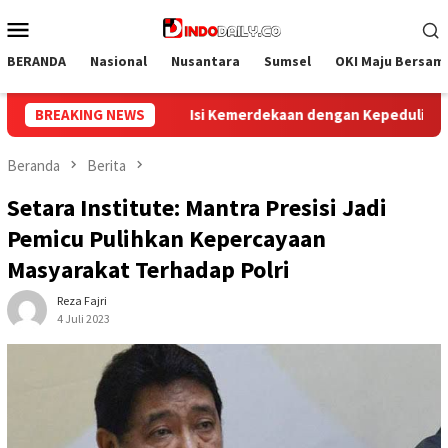
Loncat
Menu
ke
Mobile
konten
BERANDA
Nasional
Nusantara
Sumsel
OKI Maju Bersam
ekaan dengan Kepedulian, Lapas Sekayu Berbagi di Panti Asuhan 
BREAKING NEWS
Beranda
Berita
Setara Institute: Mantra Presisi Jadi
Pemicu Pulihkan Kepercayaan
Masyarakat Terhadap Polri
Reza Fajri
4 Juli 2023