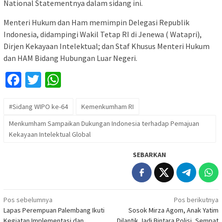
National Statementnya dalam sidang ini.
Menteri Hukum dan Ham memimpin Delegasi Republik
Indonesia, didampingi Wakil Tetap RI di Jenewa ( Watapri),
Dirjen Kekayaan Intelektual; dan Staf Khusus Menteri Hukum
dan HAM Bidang Hubungan Luar Negeri.
Facebook
Twitter
WhatsApp
#Sidang WIPO ke-64
Kemenkumham RI
Menkumham Sampaikan Dukungan Indonesia terhadap Pemajuan
Kekayaan Intelektual Global
SEBARKAN
Navigasi
Pos sebelumnya
Pos berikutnya
Lapas Perempuan Palembang Ikuti
Sosok Mirza Agom, Anak Yatim
pos
Kegiatan Implementasi dan
Dilantik Jadi Bintara Polisi, Sempat