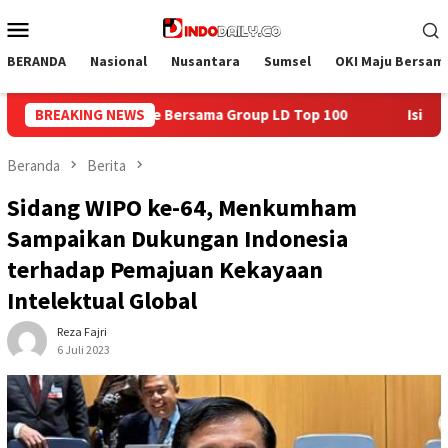
Loncat
Menu
ke
Mobile
konten
BERANDA
Nasional
Nusantara
Sumsel
OKI Maju Bersam
 LD Top 100
BREAKING NEWS
Isi Kemerdekaan dengan Kepedulian, Lapas S
Beranda
Berita
Sidang WIPO ke-64, Menkumham
Sampaikan Dukungan Indonesia
terhadap Pemajuan Kekayaan
Intelektual Global
Reza Fajri
6 Juli 2023