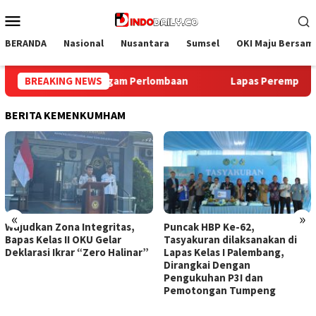
Loncat
Menu
ke
Mobile
konten
BERANDA
Nasional
Nusantara
Sumsel
OKI Maju Bersam
Perempuan Palembang Ikuti Donor Darah dan Pemeriksaan Keseha
BREAKING NEWS
BERITA KEMENKUMHAM
«
»
Wujudkan Zona Integritas,
Puncak HBP Ke-62,
Bapas Kelas II OKU Gelar
Tasyakuran dilaksanakan di
Deklarasi Ikrar “Zero Halinar”
Lapas Kelas I Palembang,
Dirangkai Dengan
Pengukuhan P3I dan
Pemotongan Tumpeng