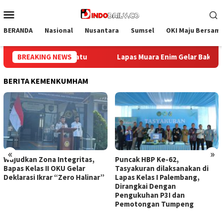
Loncat
Menu
ke
Mobile
konten
BERANDA
Nasional
Nusantara
Sumsel
OKI Maju Bersam
akti Sosial Donor Darah dalam Rangka Memperingati HUT ke-81 Re
BREAKING NEWS
BERITA KEMENKUMHAM
«
»
Puncak HBP Ke-62,
Lapas Sekayu Gandeng
Tasyakuran dilaksanakan di
Lembaga PDKP Perkuat
Lapas Kelas I Palembang,
Pemahaman Hukum Warga
Dirangkai Dengan
Binaan Lapas Sekayu
Pengukuhan P3I dan
Pemotongan Tumpeng