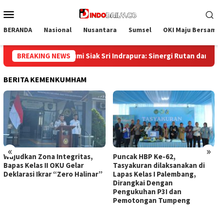
Loncat
Menu
ke
Mobile
konten
BERANDA
Nasional
Nusantara
Sumsel
OKI Maju Bersam
drapura: Sinergi Rutan dan Pemda Sambut Remisi Kemerdekaan RI
BREAKING NEWS
BERITA KEMENKUMHAM
«
»
 Integritas,
Puncak HBP Ke-62,
Lapas Sekayu
 OKU Gelar
Tasyakuran dilaksanakan di
Lembaga PDK
r “Zero Halinar”
Lapas Kelas I Palembang,
Pemahaman H
Dirangkai Dengan
Binaan Lapas
Pengukuhan P3I dan
Pemotongan Tumpeng