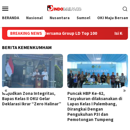
Loncat
Menu
ke
Mobile
konten
BERANDA
Nasional
Nusantara
Sumsel
OKI Maju Bersam
p 100
BREAKING NEWS
Isi Kemerdekaan dengan Kepedulian, Lapas Sekayu 
BERITA KEMENKUMHAM
«
»
Wujudkan Zona Integritas,
Puncak HBP Ke-62,
Bapas Kelas II OKU Gelar
Tasyakuran dilaksanakan di
Deklarasi Ikrar “Zero Halinar”
Lapas Kelas I Palembang,
Dirangkai Dengan
Pengukuhan P3I dan
Pemotongan Tumpeng