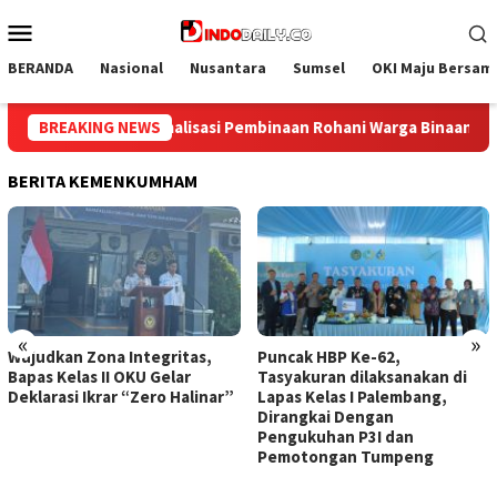
Loncat
Menu
ke
Mobile
konten
BERANDA
Nasional
Nusantara
Sumsel
OKI Maju Bersam
Binaan
BREAKING NEWS
Bangun Kesamaan Persepsi, Lapas Narkotika Muara
BERITA KEMENKUMHAM
«
»
Wujudkan Zona Integritas,
Puncak HBP Ke-62,
Bapas Kelas II OKU Gelar
Tasyakuran dilaksanakan di
Deklarasi Ikrar “Zero Halinar”
Lapas Kelas I Palembang,
Dirangkai Dengan
Pengukuhan P3I dan
Pemotongan Tumpeng