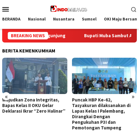
Loncat
Menu
ke
Mobile
konten
BERANDA
Nasional
Nusantara
Sumsel
OKI Maju Bersam
Aspirasi Santun Gabungan Lembaga dan Masyarakat Muba Bersat
BREAKING NEWS
BERITA KEMENKUMHAM
«
»
Wujudkan Zona Integritas,
Puncak HBP Ke-62,
Bapas Kelas II OKU Gelar
Tasyakuran dilaksanakan di
Deklarasi Ikrar “Zero Halinar”
Lapas Kelas I Palembang,
Dirangkai Dengan
Pengukuhan P3I dan
Pemotongan Tumpeng