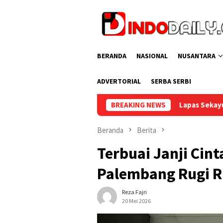
Loncat
ke
konten
BERANDA
NASIONAL
NUSANTARA
ADVERTORIAL
SERBA SERBI
Lapas Sekayu Gelar Cek Kesehatan Gra
BREAKING NEWS
Beranda
Berita
Terbuai Janji Cint
Palembang Rugi R
Reza Fajri
20 Mei 2026