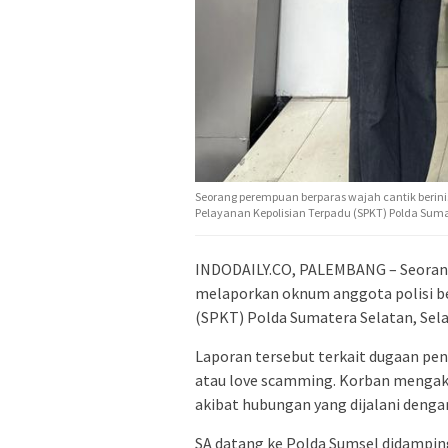
Seorang perempuan berparas wajah cantik berinis
Pelayanan Kepolisian Terpadu (SPKT) Polda Sumat
INDODAILY.CO, PALEMBANG – Seorang 
melaporkan oknum anggota polisi be
(SPKT) Polda Sumatera Selatan, Sela
Laporan tersebut terkait dugaan p
atau love scamming. Korban mengaku
akibat hubungan yang dijalani dengan
SA datang ke Polda Sumsel didamping