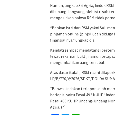
Namun, ungkap Sri Agria, kedok RSM 
dihubungi langsung oleh istri sah ter
mengejutkan bahwa RSM tidak perna
“Bahkan istri dari RSM yakni SAL men
pinjaman online (pinjol), dan didu
finansial nya,” ungkap dia.
Kendati sempat mendatangi pertemu
lewat rekaman bukti, namun tetap sa
mengembalikan uang tersebut.
Atas dasar itulah, RSM resmi dilapo
LP/B/770/V/2026/SPKT/POLDA SUMA
“Bahwa tindakan terlapor telah meme
berlapis, yaitu Pasal 492 KUHP Und
Pasal 486 KUHP Undang-Undang Nomo
Agria. (*)