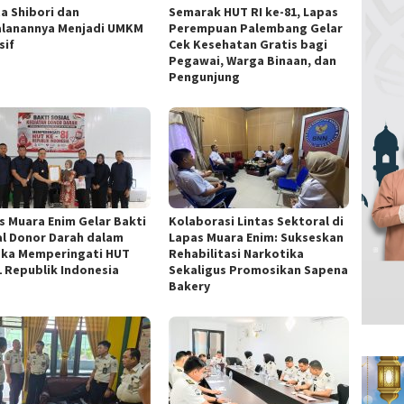
ta Shibori dan
Semarak HUT RI ke-81, Lapas
alanannya Menjadi UMKM
Perempuan Palembang Gelar
sif
Cek Kesehatan Gratis bagi
Pegawai, Warga Binaan, dan
Pengunjung
s Muara Enim Gelar Bakti
Kolaborasi Lintas Sektoral di
al Donor Darah dalam
Lapas Muara Enim: Sukseskan
ka Memperingati HUT
Rehabilitasi Narkotika
1 Republik Indonesia
Sekaligus Promosikan Sapena
Bakery