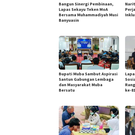
Bangun Sinergi Pembinaan,
Nari
Lapas Sekayu Teken MoA
Perj
Bersama Muhammadiyah Musi
Inklu
Banyuasin
Bupati Muba Sambut Aspirasi
Lapa
Santun Gabungan Lembaga
Sosi
dan Masyarakat Muba
Rang
Bersatu
ke-8