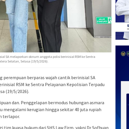
ial SA melaporkan oknum anggota polisi berinisial RSM ke Sentra
era Selatan, Selasa (19/5/2026).
perempuan berparas wajah cantik berinisial SA
rinisial RSM ke Sentra Pelayanan Kepolisian Terpadu
sa (19/5/2026).
enipuan dan. Penggelapan bermodus hubungan asmara
 mengalami kerugian hingga sekitar 40 juta rupiah
 terlapor.
i tim kuasa hukum dari SHS Law Firm, yakni Dr Sofhuan