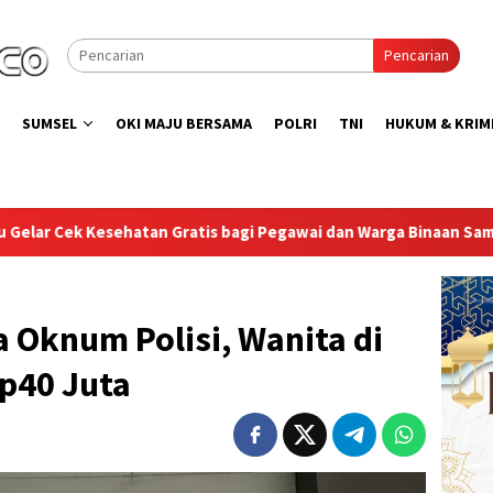
Pencarian
SUMSEL
OKI MAJU BERSAMA
POLRI
TNI
HUKUM & KRIM
tis bagi Pegawai dan Warga Binaan Sambut HUT RI ke-81
a Oknum Polisi, Wanita di
p40 Juta