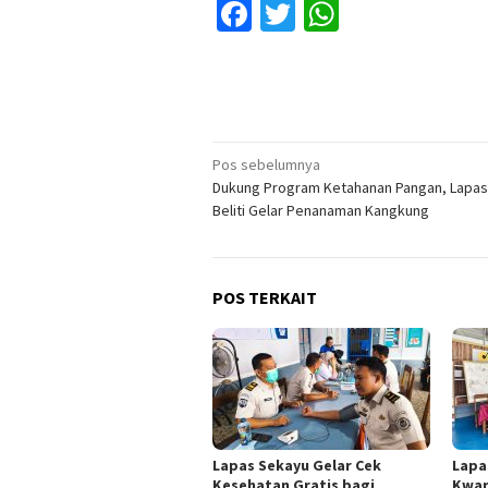
Facebook
Twitter
WhatsApp
Navigasi
Pos sebelumnya
Dukung Program Ketahanan Pangan, Lapas
pos
Beliti Gelar Penanaman Kangkung
POS TERKAIT
Lapas Sekayu Gelar Cek
Lapa
Kesehatan Gratis bagi
Kwar