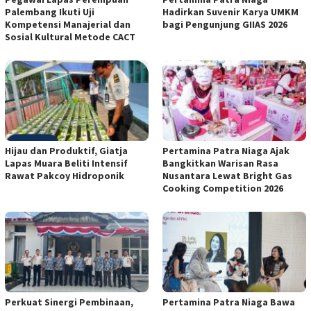
Palembang Ikuti Uji
Hadirkan Suvenir Karya UMKM
Kompetensi Manajerial dan
bagi Pengunjung GIIAS 2026
Sosial Kultural Metode CACT
Hijau dan Produktif, Giatja
Pertamina Patra Niaga Ajak
Lapas Muara Beliti Intensif
Bangkitkan Warisan Rasa
Rawat Pakcoy Hidroponik
Nusantara Lewat Bright Gas
Cooking Competition 2026
Perkuat Sinergi Pembinaan,
Pertamina Patra Niaga Bawa