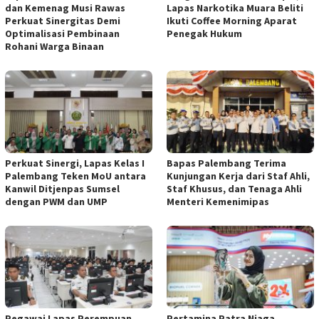
dan Kemenag Musi Rawas
Lapas Narkotika Muara Beliti
Perkuat Sinergitas Demi
Ikuti Coffee Morning Aparat
Optimalisasi Pembinaan
Penegak Hukum
Rohani Warga Binaan
Perkuat Sinergi, Lapas Kelas I
Bapas Palembang Terima
Palembang Teken MoU antara
Kunjungan Kerja dari Staf Ahli,
Kanwil Ditjenpas Sumsel
Staf Khusus, dan Tenaga Ahli
dengan PWM dan UMP
Menteri Kemenimipas
Pegawai Lapas Perempuan
Pertamina Patra Niaga