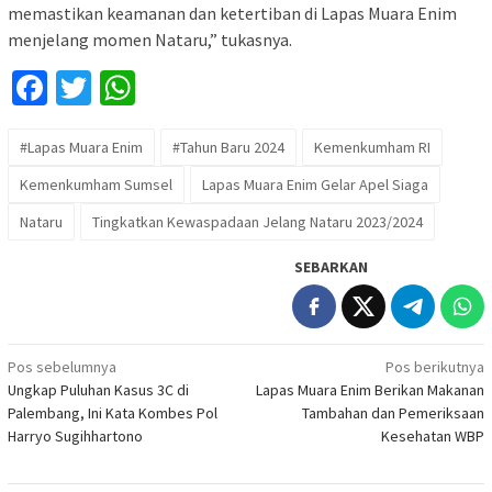
memastikan keamanan dan ketertiban di Lapas Muara Enim
menjelang momen Nataru,” tukasnya.
Facebook
Twitter
WhatsApp
#Lapas Muara Enim
#Tahun Baru 2024
Kemenkumham RI
Kemenkumham Sumsel
Lapas Muara Enim Gelar Apel Siaga
Nataru
Tingkatkan Kewaspadaan Jelang Nataru 2023/2024
SEBARKAN
Navigasi
Pos sebelumnya
Pos berikutnya
Ungkap Puluhan Kasus 3C di
Lapas Muara Enim Berikan Makanan
pos
Palembang, Ini Kata Kombes Pol
Tambahan dan Pemeriksaan
Harryo Sugihhartono
Kesehatan WBP