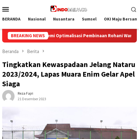
Loncat
Menu
ke
Mobile
konten
BERANDA
Nasional
Nusantara
Sumsel
OKI Maju Bersam
binaan Rohani Warga Binaan
BREAKING NEWS
Bangun Kesamaan Persepsi, L
Beranda
Berita
Tingkatkan Kewaspadaan Jelang Nataru
2023/2024, Lapas Muara Enim Gelar Apel
Siaga
Reza Fajri
21 Desember 2023