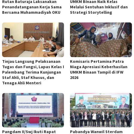
Rutan Baturaja Laksanakan
UMKM BInaan Naik Kelas
Penandatanganan Kerja Sama
Melalui Sentuhan Inklusif dan
Bersama Muhammadiyah OKU
Strategi Storytelling
Tinjau Langsung Pelaksanaan
Komisaris Pertamina Patra
Tugas dan Fungsi, Lapas Kelas I
Niaga Apresiasi Keberhasilan
Palembang Terima Kunjungan
UMKM Binaan Tampil di IFW
Staf Ahli, Staf Khusus, dan
2026
Tenaga Ahli Menteri
Pangdam II/Swj Ikuti Rapat
Pabandya Wanwil Sterdam