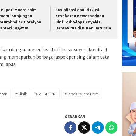
t Bupati Muara Enim
Sosialisasi dan Diskusi
marni Kunjungan
Kesehatan Kewaspadaan
laturahmi Ke Batalyon
Dini Terhadap Penyakit
fanteri 141/AYJP
Hantavirus di Rutan Baturaja
tkan dengan presentasi dari tim surveyor akreditasi
 yang memaparkan berbagai aspek penting dalam tata
m lapas.
atan
#Klinik
#LAFKESPRI
#Lapas Muara Enim
SEBARKAN