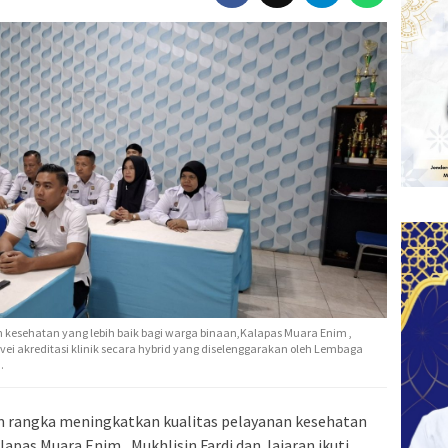
kesehatan yang lebih baik bagi warga binaan,Kalapas Muara Enim ,
vei akreditasi klinik secara hybrid yang diselenggarakan oleh Lembaga
.
rangka meningkatkan kualitas pelayanan kesehatan
lapas Muara Enim , Mukhlisin Fardi dan Jajaran ikuti