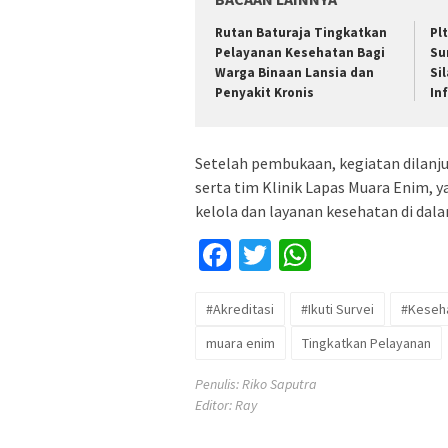
Rutan Baturaja Tingkatkan
Pl
Pelayanan Kesehatan Bagi
Su
Warga Binaan Lansia dan
Si
Penyakit Kronis
In
Setelah pembukaan, kegiatan dilanju
serta tim Klinik Lapas Muara Enim,
kelola dan layanan kesehatan di dala
Facebook
Twitter
WhatsApp
#Akreditasi
#Ikuti Survei
#Keseh
muara enim
Tingkatkan Pelayanan
Penulis: Riko Saputra
Editor: Ray