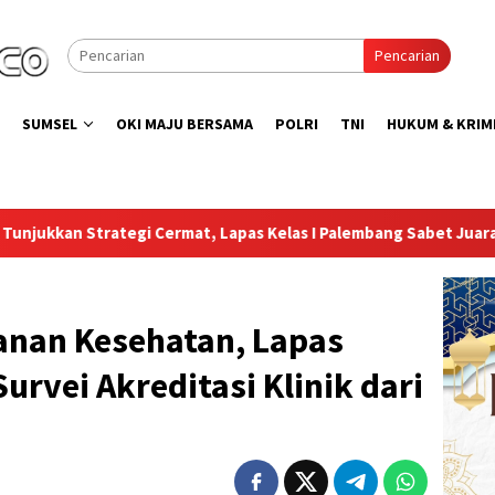
Pencarian
SUMSEL
OKI MAJU BERSAMA
POLRI
TNI
HUKUM & KRIM
, Lapas Kelas I Palembang Sabet Juara 2 dan 3 Lomba Catur An
anan Kesehatan, Lapas
urvei Akreditasi Klinik dari