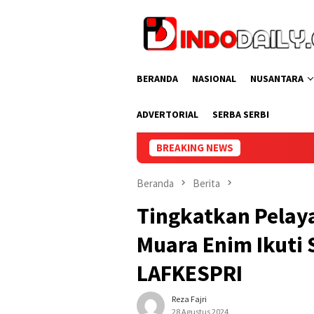
Loncat
ke
konten
BERANDA
NASIONAL
NUSANTARA
ADVERTORIAL
SERBA SERBI
BREAKING NEWS
Tunjukkan Strategi Cermat
Beranda
Berita
Tingkatkan Pelay
Muara Enim Ikuti S
LAFKESPRI
Reza Fajri
28 Agustus 2024