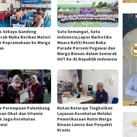
s Sekayu Gandeng
Satu Semangat, Satu
cab Muba Berikan Materi
Indonesia,Lapas Narkotika
r Kepramukaan ke Warga
Muara Beliti Resmi Buka
an
Parade Porseni Pegawai dan
Warga Binaan dalam Semarak
HUT Ke-81 Republik Indonesia
s Perempuan Palembang
Rutan Baturaja Tingkatkan
kan Obat dan Vitamin
Layanan Kesehatan Melalui
k Jaga Kesehatan
Pemerikasaan Rutin Warga
wai
Binaan Lansia dan Penyakit
Kronis