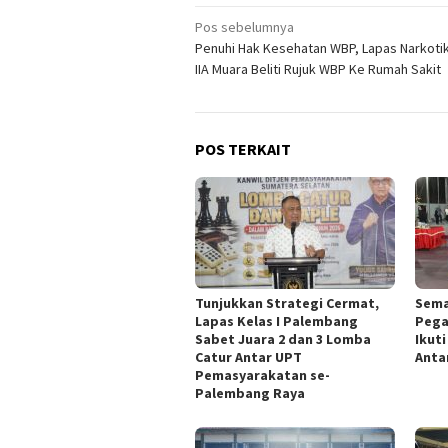
Navigasi
Pos sebelumnya
Penuhi Hak Kesehatan WBP, Lapas Narkoti
pos
IIA Muara Beliti Rujuk WBP Ke Rumah Sakit
POS TERKAIT
Tunjukkan Strategi Cermat,
Sema
Lapas Kelas I Palembang
Pega
Sabet Juara 2 dan 3 Lomba
Ikut
Catur Antar UPT
Anta
Pemasyarakatan se-
Palembang Raya