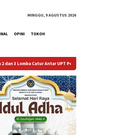
MINGGU, 9 AGUSTUS 2026
INAL
OPINI
TOKOH
tar UPT Pemasyarakatan se-Palembang Raya
Semarak HUT k