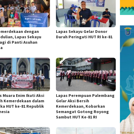
Kemerdekaan dengan
Lapas Sekayu Gelar Donor
dulian, Lapas Sekayu
Darah Peringati HUT RI ke-81
agi di Panti Asuhan
za
s Muara Enim Ikuti Aksi
Lapas Perempuan Palembang
ih Kemerdekaan dalam
Gelar Aksi Bersih
ka HUT ke-81 Republik
Kemerdekaan, Kobarkan
nesia
Semangat Gotong Royong
Sambut HUT Ke-81 RI