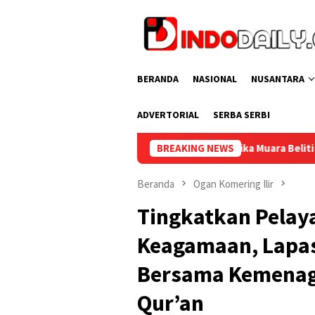
Loncat
ke
konten
BERANDA
NASIONAL
NUSANTARA
ADVERTORIAL
SERBA SERBI
Lapas Narkotika Muara Beliti dan Kemenag Musi Rawas Perku
BREAKING NEWS
Beranda
Ogan Komering Ilir
Tingkatkan Pela
Keagamaan, Lapa
Bersama Kemenag 
Qur’an