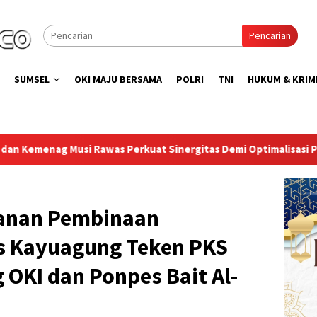
Pencarian
SUMSEL
OKI MAJU BERSAMA
POLRI
TNI
HUKUM & KRIM
at Sinergitas Demi Optimalisasi Pembinaan Rohani Warga Binaan
yanan Pembinaan
s Kayuagung Teken PKS
OKI dan Ponpes Bait Al-