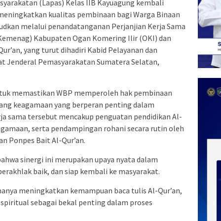
arakatan (Lapas) Kelas IIB Kayuagung kembali
ningkatkan kualitas pembinaan bagi Warga Binaan
judkan melalui penandatanganan Perjanjian Kerja Sama
emenag) Kabupaten Ogan Komering Ilir (OKI) dan
ur’an, yang turut dihadiri Kabid Pelayanan dan
at Jenderal Pemasyarakatan Sumatera Selatan,
 untuk memastikan WBP memperoleh hak pembinaan
idang keagamaan yang berperan penting dalam
ja sama tersebut mencakup penguatan pendidikan Al-
agamaan, serta pendampingan rohani secara rutin oleh
n Ponpes Bait Al-Qur’an.
hwa sinergi ini merupakan upaya nyata dalam
rakhlak baik, dan siap kembali ke masyarakat.
k hanya meningkatkan kemampuan baca tulis Al-Qur’an,
spiritual sebagai bekal penting dalam proses