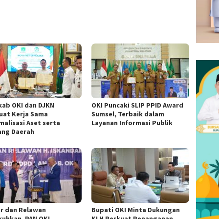
ab OKI dan DJKN
OKI Puncaki SLIP PPID Award
uat Kerja Sama
Sumsel, Terbaik dalam
malisasi Aset serta
Layanan Informasi Publik
ang Daerah
r dan Relawan
Bupati OKI Minta Dukungan
kuhkan, PAN OKI
KLH Perkuat Penanganan