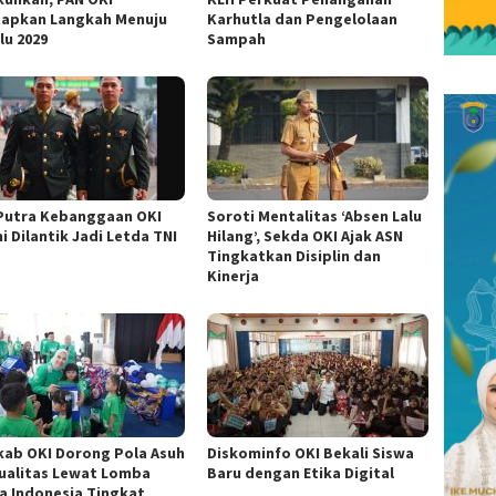
apkan Langkah Menuju
Karhutla dan Pengelolaan
lu 2029
Sampah
Putra Kebanggaan OKI
Soroti Mentalitas ‘Absen Lalu
i Dilantik Jadi Letda TNI
Hilang’, Sekda OKI Ajak ASN
Tingkatkan Disiplin dan
Kinerja
ab OKI Dorong Pola Asuh
Diskominfo OKI Bekali Siswa
ualitas Lewat Lomba
Baru dengan Etika Digital
ta Indonesia Tingkat