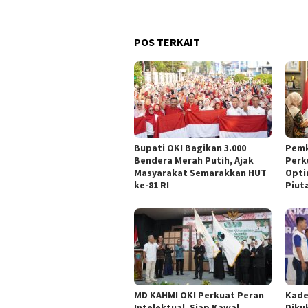
POS TERKAIT
Bupati OKI Bagikan 3.000
Pemk
Bendera Merah Putih, Ajak
Perk
Masyarakat Semarakkan HUT
Opti
ke-81 RI
Piut
MD KAHMI OKI Perkuat Peran
Kade
Intelektual, Siap Kawal
Diku