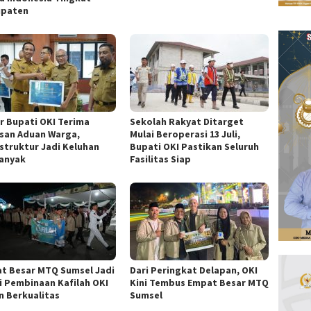
paten
r Bupati OKI Terima
Sekolah Rakyat Ditarget
san Aduan Warga,
Mulai Beroperasi 13 Juli,
astruktur Jadi Keluhan
Bupati OKI Pastikan Seluruh
anyak
Fasilitas Siap
t Besar MTQ Sumsel Jadi
Dari Peringkat Delapan, OKI
i Pembinaan Kafilah OKI
Kini Tembus Empat Besar MTQ
n Berkualitas
Sumsel