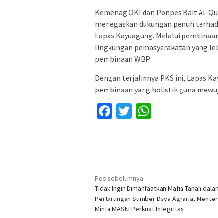
Kemenag OKI dan Ponpes Bait Al-Qur
menegaskan dukungan penuh terhad
Lapas Kayuagung. Melalui pembinaan 
lingkungan pemasyarakatan yang lebih
pembinaan WBP.
Dengan terjalinnya PKS ini, Lapas
pembinaan yang holistik guna mewuj
Facebook
Twitter
WhatsApp
Navigasi
Pos sebelumnya
Tidak Ingin Dimanfaatkan Mafia Tanah dala
pos
Pertarungan Sumber Daya Agraria, Menter
Minta MASKI Perkuat Integritas