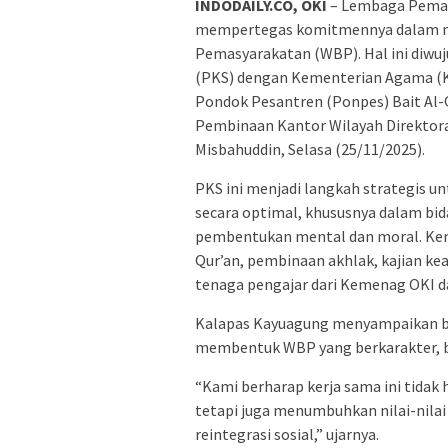
INDODAILY.CO, OKI
– Lembaga Pemasy
mempertegas komitmennya dalam me
Pemasyarakatan (WBP). Hal ini diwu
(PKS) dengan Kementerian Agama (K
Pondok Pesantren (Ponpes) Bait Al-Q
Pembinaan Kantor Wilayah Direktor
Misbahuddin, Selasa (25/11/2025).
PKS ini menjadi langkah strategis
secara optimal, khususnya dalam b
pembentukan mental dan moral. Ker
Qur’an, pembinaan akhlak, kajian ke
tenaga pengajar dari Kemenag OKI da
Kalapas Kayuagung menyampaikan ba
membentuk WBP yang berkarakter, be
“Kami berharap kerja sama ini tida
tetapi juga menumbuhkan nilai-nilai 
reintegrasi sosial,” ujarnya.