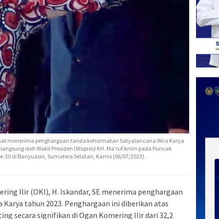
SE saat menerima penghargaan tanda kehormatan Satyalancana Wira Karya
angsung oleh Wakil Presiden (Wapres) KH. Ma’ruf Amin pada Puncak
e-30 di Banyuasin, Sumatera Selatan, Kamis (06/07/2023).
ring Ilir (OKI), H. Iskandar, SE menerima penghargaan
Karya tahun 2023. Penghargaan ini diberikan atas
ng secara signifikan di Ogan Komering Ilir dari 32,2