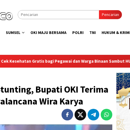
Pencarian
SUMSEL
OKI MAJU BERSAMA
POLRI
TNI
HUKUM & KRIM
awai dan Warga Binaan Sambut HUT RI ke-81
Lapas Sekayu
tunting, Bupati OKI Terima
alancana Wira Karya