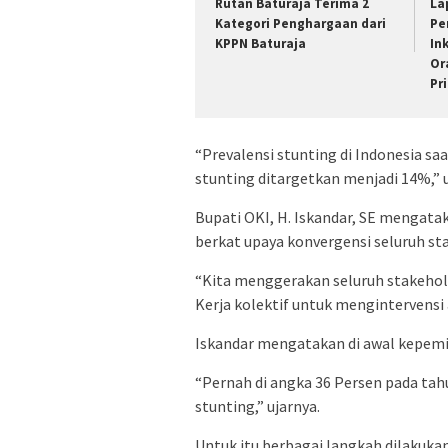
Rutan Baturaja Terima 2
La
Kategori Penghargaan dari
Pe
KPPN Baturaja
In
Or
Pr
“Prevalensi stunting di Indonesia sa
stunting ditargetkan menjadi 14%,” 
Bupati OKI, H. Iskandar, SE mengata
berkat upaya konvergensi seluruh sta
“Kita menggerakan seluruh stakehold
Kerja kolektif untuk mengintervensi 
Iskandar mengatakan di awal kepemim
“Pernah di angka 36 Persen pada tahu
stunting,” ujarnya.
Untuk itu berbagai langkah dilakuka