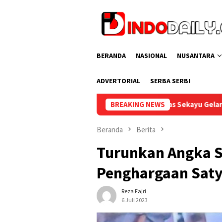
Loncat
ke
konten
BERANDA
NASIONAL
NUSANTARA
ADVERTORIAL
SERBA SERBI
Lapas Sekayu Gelar Cek Kesehatan Gratis bagi Peg
BREAKING NEWS
Beranda
Berita
Turunkan Angka S
Penghargaan Saty
Reza Fajri
6 Juli 2023