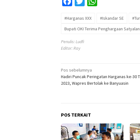
Facebook
Twitter
WhatsApp
#Harganas XXX
#Iskandar SE
#Tu
Bupati OKI Terima Penghargaan Satyalan
Penulis: Ludfi
Editor: Ray
Navigasi
Pos sebelumnya
Hadiri Puncak Peringatan Harganas ke-30 
pos
2023, Wapres Bertolak ke Banyuasin
POS TERKAIT