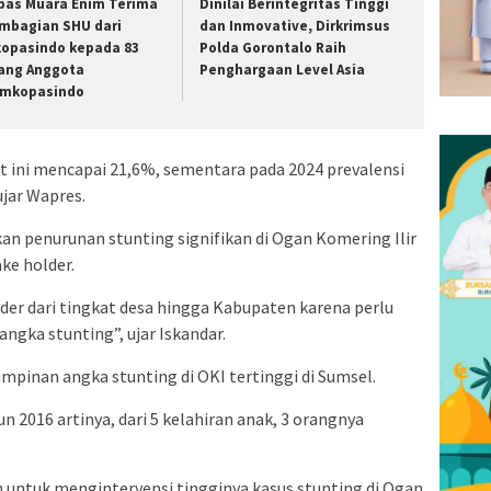
pas Muara Enim Terima
Dinilai Berintegritas Tinggi
mbagian SHU dari
dan Inmovative, Dirkrimsus
kopasindo kepada 83
Polda Gorontalo Raih
ang Anggota
Penghargaan Level Asia
imkopasindo
at ini mencapai 21,6%, sementara pada 2024 prevalensi
ujar Wapres.
kan penurunan stunting signifikan di Ogan Komering Ilir
ke holder.
er dari tingkat desa hingga Kabupaten karena perlu
angka stunting”, ujar Iskandar.
pinan angka stunting di OKI tertinggi di Sumsel.
n 2016 artinya, dari 5 kelahiran anak, 3 orangnya
n untuk mengintervensi tingginya kasus stunting di Ogan