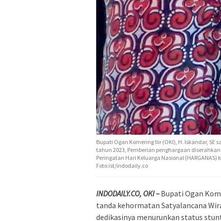
Bupati Ogan Komering Ilir (OKI), H. Iskandar, 
tahun 2023, Pemberian penghargaan diserahkan l
Peringatan Hari Keluarga Nasional (HARGANAS) k
Foto:ist/indodaily.co
INDODAILY.CO, OKI –
Bupati Ogan Kome
tanda kehormatan Satyalancana Wira 
dedikasinya menurunkan status stunti