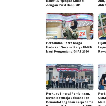
Kanwil Ditjenpas Sumsel
Ahli
dengan PWM dan UMP
Ahli
Pertamina Patra Niaga
Hijau
Hadirkan Suvenir Karya UMKM
Lapas
bagi Pengunjung GIIAS 2026
Rawa
Perkuat Sinergi Pembinaan,
Pert
Rutan Baturaja Laksanakan
UMKM
Penandatanganan Kerja Sama
Mela