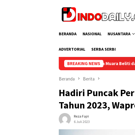
Loncat
ke
konten
BERANDA
NASIONAL
NUSANTARA
ADVERTORIAL
SERBA SERBI
Lapas Narkotika Muara Beliti dan Kemenag Musi Rawas Perkua
BREAKING NEWS
Beranda
Berita
Hadiri Puncak Per
Tahun 2023, Wapr
Reza Fajri
6 Juli 2023