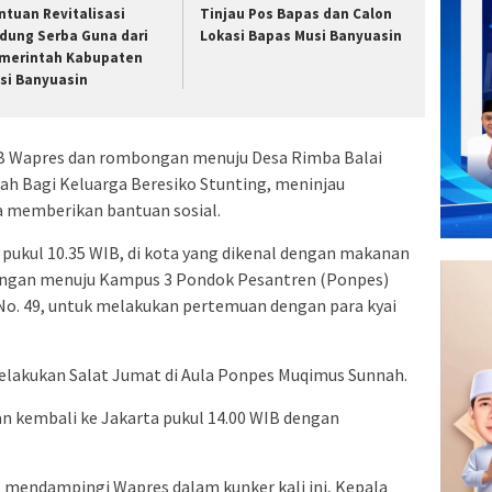
ntuan Revitalisasi
Tinjau Pos Bapas dan Calon
dung Serba Guna dari
Lokasi Bapas Musi Banyuasin
merintah Kabupaten
si Banyuasin
 WIB Wapres dan rombongan menuju Desa Rimba Balai
h Bagi Keluarga Beresiko Stunting, meninjau
a memberikan bantuan sosial.
, pukul 10.35 WIB, di kota yang dikenal dengan makanan
ngan menuju Kampus 3 Pondok Pesantren (Ponpes)
No. 49, untuk melakukan pertemuan dengan para kyai
elakukan Salat Jumat di Aula Ponpes Muqimus Sunnah.
n kembali ke Jakarta pukul 14.00 WIB dengan
ut mendampingi Wapres dalam kunker kali ini, Kepala