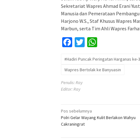
Sekretariat Wapres Ahmad Erani Yus
Manusia dan Pemerataan Pembanguna
Harjono W.S., Staf Khusus Wapres Ma
Marbun, serta Tim Ahli Wapres Farha
Facebook
Twitter
WhatsApp
#Hadiri Puncak Peringatan Harganas ke-
Wapres Bertolak ke Banyuasin
Penulis: Ray
Editor: Ray
Navigasi
Pos sebelumnya
Polri Gelar Wayang Kulit Berlakon Wahyu
pos
Cakraningrat