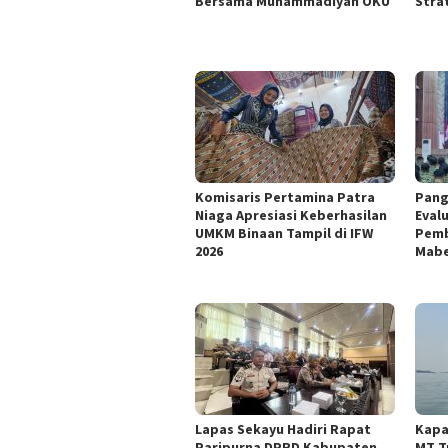
Bersama Muhammadiyah OKU
Stra
Komisaris Pertamina Patra
Pang
Niaga Apresiasi Keberhasilan
Eval
UMKM Binaan Tampil di IFW
Pemb
2026
Mabe
Lapas Sekayu Hadiri Rapat
Kapa
Paripurna DPRD Kabupaten
MT T