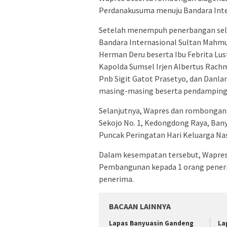
Perdanakusuma menuju Bandara Inter
Setelah menempuh penerbangan selam
Bandara Internasional Sultan Mahmu
Herman Deru beserta Ibu Febrita Lus
Kapolda Sumsel Irjen Albertus Rac
Pnb Sigit Gatot Prasetyo, dan Danla
masing-masing beserta pendamping
Selanjutnya, Wapres dan rombongan 
Sekojo No. 1, Kedongdong Raya, Ban
Puncak Peringatan Hari Keluarga Nas
Dalam kesempatan tersebut, Wapre
Pembangunan kepada 1 orang peneri
penerima.
BACAAN LAINNYA
Lapas Banyuasin Gandeng
La