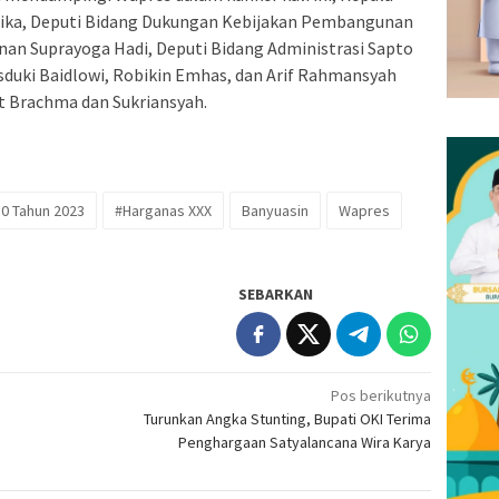
tika, Deputi Bidang Dukungan Kebijakan Pembangunan
n Suprayoga Hadi, Deputi Bidang Administrasi Sapto
sduki Baidlowi, Robikin Emhas, dan Arif Rahmansyah
t Brachma dan Sukriansyah.
30 Tahun 2023
#Harganas XXX
Banyuasin
Wapres
SEBARKAN
Pos berikutnya
Turunkan Angka Stunting, Bupati OKI Terima
Penghargaan Satyalancana Wira Karya