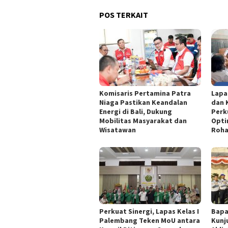
POS TERKAIT
Komisaris Pertamina Patra
Lapa
Niaga Pastikan Keandalan
dan 
Energi di Bali, Dukung
Perk
Mobilitas Masyarakat dan
Opti
Wisatawan
Roha
Perkuat Sinergi, Lapas Kelas I
Bapa
Palembang Teken MoU antara
Kunj