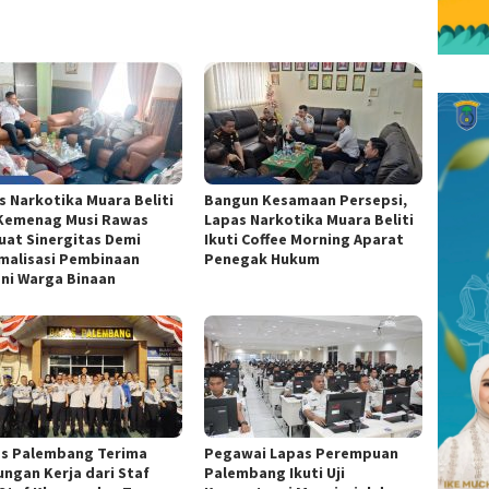
s Narkotika Muara Beliti
Bangun Kesamaan Persepsi,
Kemenag Musi Rawas
Lapas Narkotika Muara Beliti
uat Sinergitas Demi
Ikuti Coffee Morning Aparat
malisasi Pembinaan
Penegak Hukum
ni Warga Binaan
s Palembang Terima
Pegawai Lapas Perempuan
ungan Kerja dari Staf
Palembang Ikuti Uji