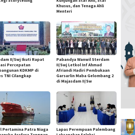
tegi Storytelling
Kunjungan Staf Ahli, Staf
Khusus, dan Tenaga Ahli
Menteri
dam II/Swj Ikuti Rapat
Pabandya Wanwil Sterdam
uasi Percepatan
II/Swj Letkol Inf Ahmad
angunan KDKMP di
Afriandi Hadiri Pembukaan
s TNI Cilangkap
Garsarlin Maba Gelombang 2
di Majasdam II/Sw
l Pertamina Patra Niaga
Lapas Perempuan Palembang
ransko Arafura Tanggap
Laksanakan Seleksi