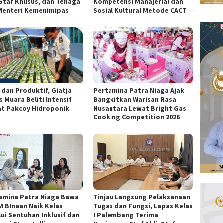
, Staf Khusus, dan Tenaga
Kompetensi Manajerial dan
 Menteri Kemenimipas
Sosial Kultural Metode CACT
 dan Produktif, Giatja
Pertamina Patra Niaga Ajak
 Muara Beliti Intensif
Bangkitkan Warisan Rasa
t Pakcoy Hidroponik
Nusantara Lewat Bright Gas
Cooking Competition 2026
amina Patra Niaga Bawa
Tinjau Langsung Pelaksanaan
 BInaan Naik Kelas
Tugas dan Fungsi, Lapas Kelas
lui Sentuhan Inklusif dan
I Palembang Terima