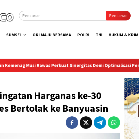
Pencarian
SUMSEL
OKI MAJU BERSAMA
POLRI
TNI
HUKUM & KRIM
t Sinergitas Demi Optimalisasi Pembinaan Rohani Warga Binaan
ingatan Harganas ke-30
es Bertolak ke Banyuasin