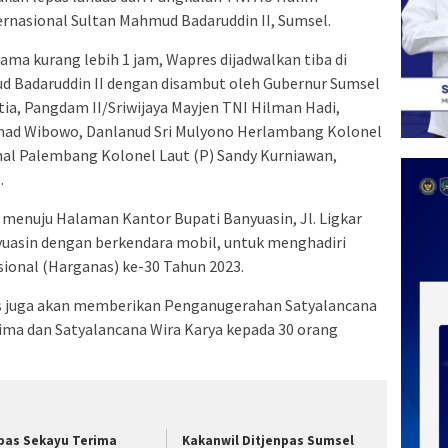
nasional Sultan Mahmud Badaruddin II, Sumsel.
a kurang lebih 1 jam, Wapres dijadwalkan tiba di
d Badaruddin II dengan disambut oleh Gubernur Sumsel
tia, Pangdam II/Sriwijaya Mayjen TNI Hilman Hadi,
hmad Wibowo, Danlanud Sri Mulyono Herlambang Kolonel
nal Palembang Kolonel Laut (P) Sandy Kurniawan,
.
menuju Halaman Kantor Bupati Banyuasin, Jl. Ligkar
yuasin dengan berkendara mobil, untuk menghadiri
ional (Harganas) ke-30 Tahun 2023.
s juga akan memberikan Penganugerahan Satyalancana
ma dan Satyalancana Wira Karya kepada 30 orang
pas Sekayu Terima
Kakanwil Ditjenpas Sumsel