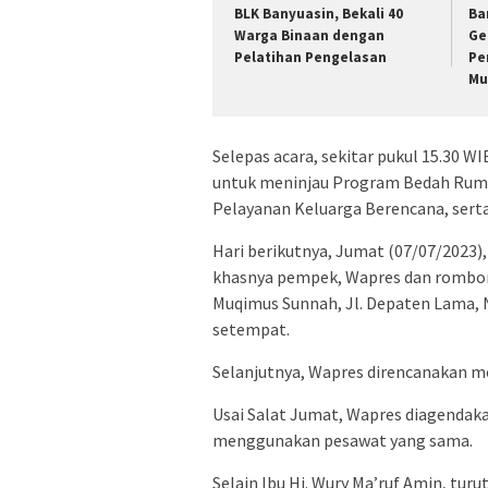
BLK Banyuasin, Bekali 40
Ba
Warga Binaan dengan
Ge
Pelatihan Pengelasan
Pe
Mu
Selepas acara, sekitar pukul 15.30
untuk meninjau Program Bedah Ruma
Pelayanan Keluarga Berencana, sert
Hari berikutnya, Jumat (07/07/2023)
khasnya pempek, Wapres dan rombo
Muqimus Sunnah, Jl. Depaten Lama, 
setempat.
Selanjutnya, Wapres direncanakan m
Usai Salat Jumat, Wapres diagendaka
menggunakan pesawat yang sama.
Selain Ibu Hj. Wury Ma’ruf Amin, tur