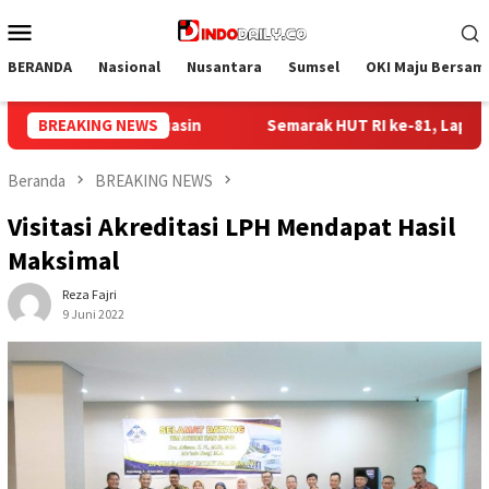
Loncat
Menu
ke
Mobile
konten
BERANDA
Nasional
Nusantara
Sumsel
OKI Maju Bersam
 ke-81, Lapas Perempuan Palembang Gelar Cek Kesehatan Gratis
BREAKING NEWS
Beranda
BREAKING NEWS
Visitasi Akreditasi LPH Mendapat Hasil
Maksimal
Reza Fajri
9 Juni 2022