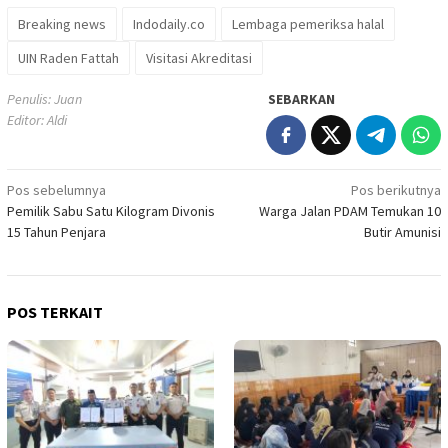
Breaking news
Indodaily.co
Lembaga pemeriksa halal
UIN Raden Fattah
Visitasi Akreditasi
Penulis: Juan
SEBARKAN
Editor: Aldi
Navigasi
Pos sebelumnya
Pos berikutnya
Pemilik Sabu Satu Kilogram Divonis
Warga Jalan PDAM Temukan 10
pos
15 Tahun Penjara
Butir Amunisi
POS TERKAIT