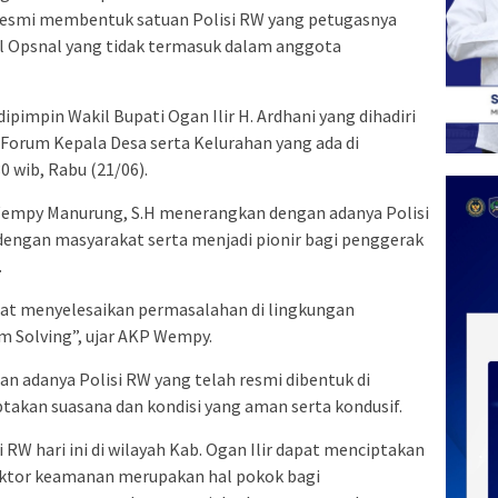
 resmi membentuk satuan Polisi RW yang petugasnya
il Opsnal yang tidak termasuk dalam anggota
dipimpin Wakil Bupati Ogan Ilir H. Ardhani yang dihadiri
 Forum Kepala Desa serta Kelurahan yang ada di
0 wib, Rabu (21/06).
Wempy Manurung, S.H menerangkan dengan adanya Polisi
t dengan masyarakat serta menjadi pionir bagi penggerak
.
apat menyelesaikan permasalahan di lingkungan
m Solving”, ujar AKP Wempy.
an adanya Polisi RW yang telah resmi dibentuk di
ptakan suasana dan kondisi yang aman serta kondusif.
RW hari ini di wilayah Kab. Ogan Ilir dapat menciptakan
faktor keamanan merupakan hal pokok bagi