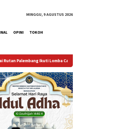
MINGGU, 9 AGUSTUS 2026
INAL
OPINI
TOKOH
mba Catur dan Gaple Antarpegawai
Lapas Perempuan Pale