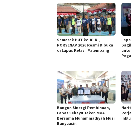
Semarak HUT ke-81 RI,
Lapa
PORSENAP 2026 Resmi Dibuka
Bagi
di Lapas Kelas I Palembang
untu
Pega
Bangun Sinergi Pembinaan,
Nari
Lapas Sekayu Teken MoA
Perj
Bersama Muhammadiyah Musi
Inklu
Banyuasin