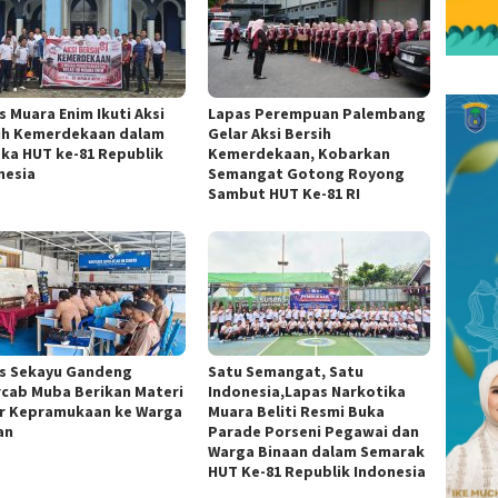
s Muara Enim Ikuti Aksi
Lapas Perempuan Palembang
ih Kemerdekaan dalam
Gelar Aksi Bersih
ka HUT ke-81 Republik
Kemerdekaan, Kobarkan
nesia
Semangat Gotong Royong
Sambut HUT Ke-81 RI
s Sekayu Gandeng
Satu Semangat, Satu
cab Muba Berikan Materi
Indonesia,Lapas Narkotika
r Kepramukaan ke Warga
Muara Beliti Resmi Buka
an
Parade Porseni Pegawai dan
Warga Binaan dalam Semarak
HUT Ke-81 Republik Indonesia