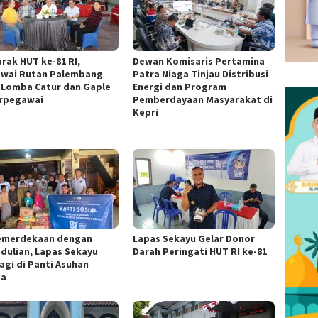
rak HUT ke-81 RI,
Dewan Komisaris Pertamina
wai Rutan Palembang
Patra Niaga Tinjau Distribusi
i Lomba Catur dan Gaple
Energi dan Program
rpegawai
Pemberdayaan Masyarakat di
Kepri
Kemerdekaan dengan
Lapas Sekayu Gelar Donor
dulian, Lapas Sekayu
Darah Peringati HUT RI ke-81
agi di Panti Asuhan
za