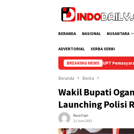
Loncat
ke
konten
BERANDA
NASIONAL
NUSANTARA
ADVERTORIAL
SERBA SERBI
an 3 Lomba Catur Antar UPT Pemasyarakatan se-Palembang Raya
BREAKING NEWS
Beranda
Berita
Wakil Bupati Ogan
Launching Polisi R
Reza Fajri
21 Juni 2023