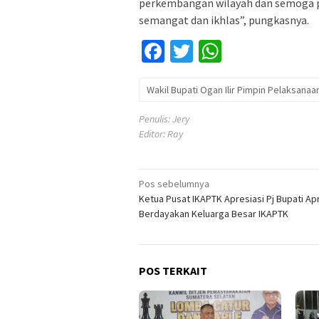
perkembangan wilayah dan semoga p
semangat dan ikhlas”, pungkasnya.
Facebook
Twitter
WhatsApp
Wakil Bupati Ogan Ilir Pimpin Pelaksanaan
Penulis: Jery
Editor: Ray
Navigasi
Pos sebelumnya
Ketua Pusat IKAPTK Apresiasi Pj Bupati Apr
pos
Berdayakan Keluarga Besar IKAPTK
POS TERKAIT