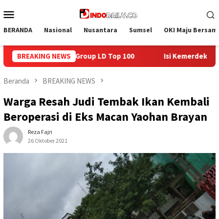
Loncat
Menu
ke
Mobile
konten
BERANDA
Nasional
Nusantara
Sumsel
OKI Maju Bersam
 Top 100
BREAKING NEWS
Isi Kemerdekaan dengan Kepedulian, Lapas Seka
Beranda
BREAKING NEWS
Warga Resah Judi Tembak Ikan Kembali
Beroperasi di Eks Macan Yaohan Brayan
Reza Fajri
26 Oktober 2021