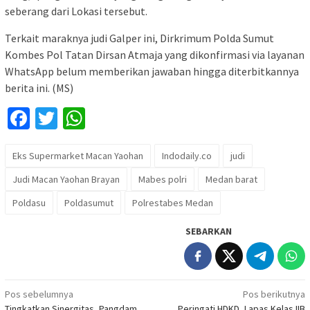
seberang dari Lokasi tersebut.
Terkait maraknya judi Galper ini, Dirkrimum Polda Sumut
Kombes Pol Tatan Dirsan Atmaja yang dikonfirmasi via layanan
WhatsApp belum memberikan jawaban hingga diterbitkannya
berita ini. (MS)
Facebook
Twitter
WhatsApp
Eks Supermarket Macan Yaohan
Indodaily.co
judi
Judi Macan Yaohan Brayan
Mabes polri
Medan barat
Poldasu
Poldasumut
Polrestabes Medan
SEBARKAN
Navigasi
Pos sebelumnya
Pos berikutnya
Tingkatkan Sinergitas, Pangdam
Peringati HDKD, Lapas Kelas IIB