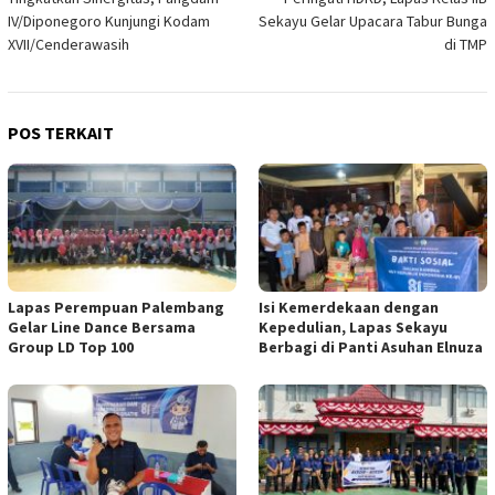
pos
IV/Diponegoro Kunjungi Kodam
Sekayu Gelar Upacara Tabur Bunga
XVII/Cenderawasih
di TMP
POS TERKAIT
Lapas Perempuan Palembang
Isi Kemerdekaan dengan
Gelar Line Dance Bersama
Kepedulian, Lapas Sekayu
Group LD Top 100
Berbagi di Panti Asuhan Elnuza