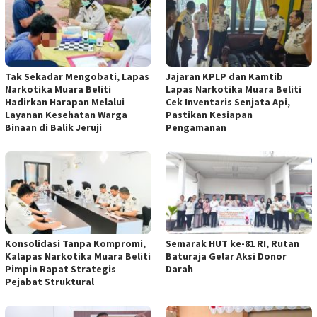
Tak Sekadar Mengobati, Lapas
Jajaran KPLP dan Kamtib
Narkotika Muara Beliti
Lapas Narkotika Muara Beliti
Hadirkan Harapan Melalui
Cek Inventaris Senjata Api,
Layanan Kesehatan Warga
Pastikan Kesiapan
Binaan di Balik Jeruji
Pengamanan
Konsolidasi Tanpa Kompromi,
Semarak HUT ke-81 RI, Rutan
Kalapas Narkotika Muara Beliti
Baturaja Gelar Aksi Donor
Pimpin Rapat Strategis
Darah
Pejabat Struktural