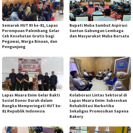
Semarak HUT RI ke-81, Lapas
Bupati Muba Sambut Aspirasi
Perempuan Palembang Gelar
Santun Gabungan Lembaga
Cek Kesehatan Gratis bagi
dan Masyarakat Muba Bersatu
Pegawai, Warga Binaan, dan
Pengunjung
Lapas Muara Enim Gelar Bakti
Kolaborasi Lintas Sektoral di
Sosial Donor Darah dalam
Lapas Muara Enim: Sukseskan
Rangka Memperingati HUT ke-
Rehabilitasi Narkotika
81 Republik Indonesia
Sekaligus Promosikan Sapena
Bakery