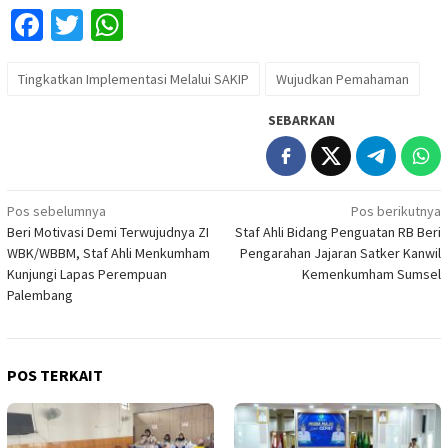
Facebook
Twitter
WhatsApp
Tingkatkan Implementasi Melalui SAKIP
Wujudkan Pemahaman
SEBARKAN
Navigasi
Pos sebelumnya
Pos berikutnya
Beri Motivasi Demi Terwujudnya ZI
Staf Ahli Bidang Penguatan RB Beri
pos
WBK/WBBM, Staf Ahli Menkumham
Pengarahan Jajaran Satker Kanwil
Kunjungi Lapas Perempuan
Kemenkumham Sumsel
Palembang
POS TERKAIT