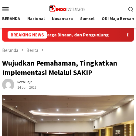
Loncat
Menu
ke
Mobile
konten
BERANDA
Nasional
Nusantara
Sumsel
OKI Maju Bersam
BREAKING NEWS
Bupati Muba Sambut Aspirasi Santun Gabungan Lembaga
Beranda
Berita
Wujudkan Pemahaman, Tingkatkan
Implementasi Melalui SAKIP
Reza Fajri
14 Juni 2023