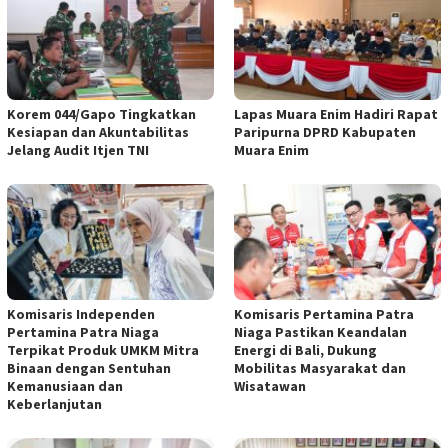
Korem 044/Gapo Tingkatkan
Lapas Muara Enim Hadiri Rapat
Kesiapan dan Akuntabilitas
Paripurna DPRD Kabupaten
Jelang Audit Itjen TNI
Muara Enim
Komisaris Independen
Komisaris Pertamina Patra
Pertamina Patra Niaga
Niaga Pastikan Keandalan
Terpikat Produk UMKM Mitra
Energi di Bali, Dukung
Binaan dengan Sentuhan
Mobilitas Masyarakat dan
Kemanusiaan dan
Wisatawan
Keberlanjutan