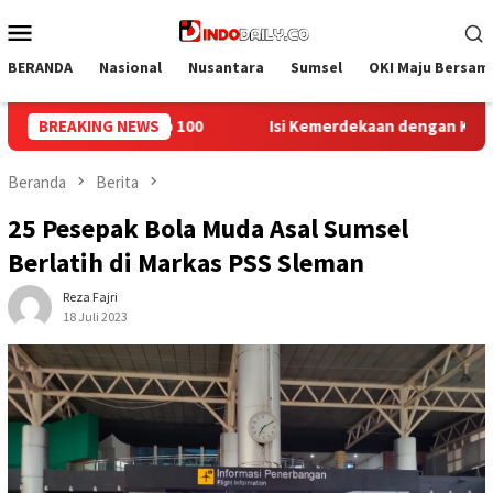
Loncat
Menu
ke
Mobile
konten
BERANDA
Nasional
Nusantara
Sumsel
OKI Maju Bersam
Kemerdekaan dengan Kepedulian, Lapas Sekayu Berbagi di Panti 
BREAKING NEWS
Beranda
Berita
25 Pesepak Bola Muda Asal Sumsel
Berlatih di Markas PSS Sleman
Reza Fajri
18 Juli 2023