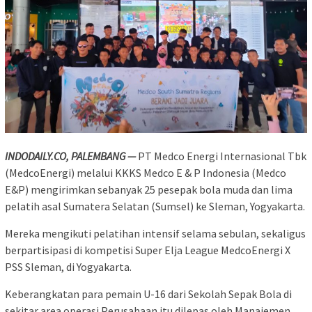
INDODAILY.CO, PALEMBANG —
PT Medco Energi Internasional Tbk
(MedcoEnergi) melalui KKKS Medco E & P Indonesia (Medco
E&P) mengirimkan sebanyak 25 pesepak bola muda dan lima
pelatih asal Sumatera Selatan (Sumsel) ke Sleman, Yogyakarta.
Mereka mengikuti pelatihan intensif selama sebulan, sekaligus
berpartisipasi di kompetisi Super Elja League MedcoEnergi X
PSS Sleman, di Yogyakarta.
Keberangkatan para pemain U-16 dari Sekolah Sepak Bola di
sekitar area operasi Perusahaan itu dilepas oleh Manajemen