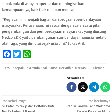
sepak bola di wilayah operasi dan meningkatkan
kemampuannya, baik fisik maupun mental.
‘’Kegiatan ini menjadi bagian dari program pemberdayaan
masyarakat Perusahaan. Ini sesuai dengan salah satu pilar
pengembangan dan pemberdayaan masyarakat yang diusung
Medco E&P, yaitu pembangunan sumber daya manusia melalui
olahraga, yang dimulai sejak usia dini,” tukas Arif.
Facebook
Twitter
WhatsApp
#25 Pesepak Bola Muda Asal Sumsel Berlatih di Markas PSS Sleman
SEBARKAN
Navigasi
Pos sebelumnya
Pos berikutnya
63 Catar Poltekip dan Poltekip Ikuti
Tradisi Farewell and Welcome
pos
Tes Psikotes di Kanwil
Parade Kapolres Muba