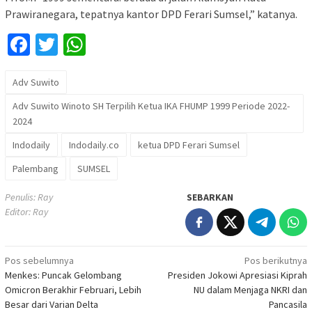
Prawiranegara, tepatnya kantor DPD Ferari Sumsel,” katanya.
Facebook
Twitter
WhatsApp
Adv Suwito
Adv Suwito Winoto SH Terpilih Ketua IKA FHUMP 1999 Periode 2022-
2024
Indodaily
Indodaily.co
ketua DPD Ferari Sumsel
Palembang
SUMSEL
Penulis: Ray
SEBARKAN
Editor: Ray
Navigasi
Pos sebelumnya
Pos berikutnya
Menkes: Puncak Gelombang
Presiden Jokowi Apresiasi Kiprah
pos
Omicron Berakhir Februari, Lebih
NU dalam Menjaga NKRI dan
Besar dari Varian Delta
Pancasila