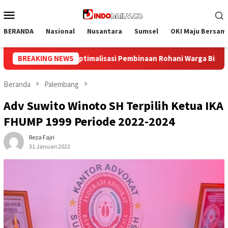
Loncat
Menu
ke
Mobile
konten
BERANDA
Nasional
Nusantara
Sumsel
OKI Maju Bersam
 Rohani Warga Binaan
BREAKING NEWS
Bangun Kesamaan Persepsi, Lapas N
Beranda
Palembang
Adv Suwito Winoto SH Terpilih Ketua IKA
FHUMP 1999 Periode 2022-2024
Reza Fajri
31 Januari 2022