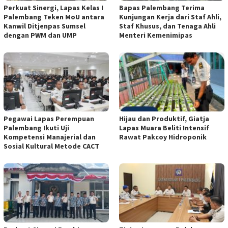
Perkuat Sinergi, Lapas Kelas I
Bapas Palembang Terima
Palembang Teken MoU antara
Kunjungan Kerja dari Staf Ahli,
Kanwil Ditjenpas Sumsel
Staf Khusus, dan Tenaga Ahli
dengan PWM dan UMP
Menteri Kemenimipas
Pegawai Lapas Perempuan
Hijau dan Produktif, Giatja
Palembang Ikuti Uji
Lapas Muara Beliti Intensif
Kompetensi Manajerial dan
Rawat Pakcoy Hidroponik
Sosial Kultural Metode CACT