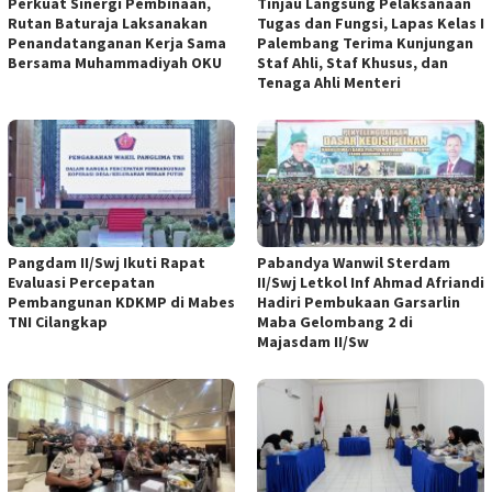
Perkuat Sinergi Pembinaan,
Tinjau Langsung Pelaksanaan
Rutan Baturaja Laksanakan
Tugas dan Fungsi, Lapas Kelas I
Penandatanganan Kerja Sama
Palembang Terima Kunjungan
Bersama Muhammadiyah OKU
Staf Ahli, Staf Khusus, dan
Tenaga Ahli Menteri
Pangdam II/Swj Ikuti Rapat
Pabandya Wanwil Sterdam
Evaluasi Percepatan
II/Swj Letkol Inf Ahmad Afriandi
Pembangunan KDKMP di Mabes
Hadiri Pembukaan Garsarlin
TNI Cilangkap
Maba Gelombang 2 di
Majasdam II/Sw