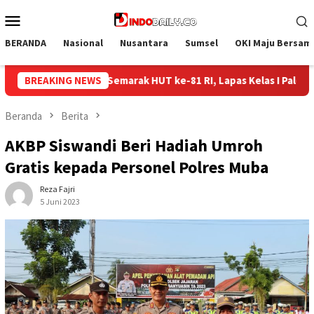
Loncat
Menu
ke
Mobile
konten
BERANDA
Nasional
Nusantara
Sumsel
OKI Maju Bersam
, Lapas Kelas I Palembang Gelar Aksi Bersih-Bersih Lingkungan
BREAKING NEWS
Beranda
Berita
AKBP Siswandi Beri Hadiah Umroh
Gratis kepada Personel Polres Muba
Reza Fajri
5 Juni 2023