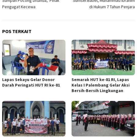
Sumpah Pocong Ditunda, Pihak
Sumsel Babel, Muhammad Ibrahim
Pengugat Kecewa
di Hukum 7 Tahun Penjara
POS TERKAIT
Lapas Sekayu Gelar Donor
Semarak HUT ke-81 RI, Lapas
Darah Peringati HUT RI ke-81
Kelas I Palembang Gelar Aksi
Bersih-Bersih Lingkungan