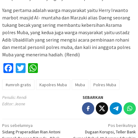
Yang pertama adalah warga masyarakat yaitu Herry Irwanto
marbot masjid Al- muntaha dan Marzuki alias Daeng seorang
tukang becak yang sering membantu kebersihan Asrama
polres Muba, yang kedua juga warga masyarakat yaitu ustadz
Adib Ubaidillah yang sering mengisi acara pembinaan rohani
dan mental personil polres muba, dan kali ini anggota polres
Muba yang menerima hadiah. (Rendi)
Facebook
Twitter
WhatsApp
#umroh gratis
Kapolres Muba
Muba
Polres Muba
Penulis: Rendi
SEBARKAN
Editor: Jeane
Navigasi
Pos sebelumnya
Pos berikutnya
Sidang Praperadilan Rian Antoni
Dugaan Korupsi, Teller Bank
pos