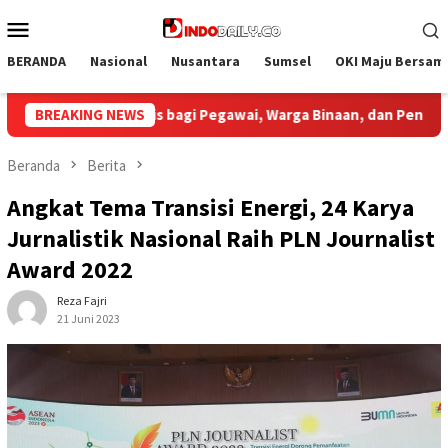
Loncat
Menu
ke
Mobile
konten
BERANDA
Nasional
Nusantara
Sumsel
OKI Maju Bersam
inaan, dan Pengunjung
BREAKING NEWS
Bupati Muba Sambut Aspirasi San
Beranda
Berita
Angkat Tema Transisi Energi, 24 Karya
Jurnalistik Nasional Raih PLN Journalist
Award 2022
Reza Fajri
21 Juni 2023