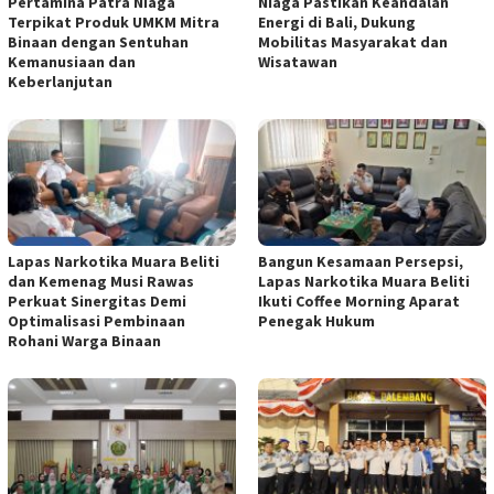
Pertamina Patra Niaga
Niaga Pastikan Keandalan
Terpikat Produk UMKM Mitra
Energi di Bali, Dukung
Binaan dengan Sentuhan
Mobilitas Masyarakat dan
Kemanusiaan dan
Wisatawan
Keberlanjutan
Lapas Narkotika Muara Beliti
Bangun Kesamaan Persepsi,
dan Kemenag Musi Rawas
Lapas Narkotika Muara Beliti
Perkuat Sinergitas Demi
Ikuti Coffee Morning Aparat
Optimalisasi Pembinaan
Penegak Hukum
Rohani Warga Binaan