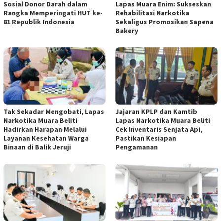
Sosial Donor Darah dalam
Lapas Muara Enim: Sukseskan
Rangka Memperingati HUT ke-
Rehabilitasi Narkotika
81 Republik Indonesia
Sekaligus Promosikan Sapena
Bakery
Tak Sekadar Mengobati, Lapas
Jajaran KPLP dan Kamtib
Narkotika Muara Beliti
Lapas Narkotika Muara Beliti
Hadirkan Harapan Melalui
Cek Inventaris Senjata Api,
Layanan Kesehatan Warga
Pastikan Kesiapan
Binaan di Balik Jeruji
Pengamanan