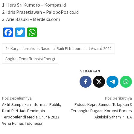
1. Heru Sri Kumoro – Kompas.id
2. Idris Prasetiawan – PalopoPos.co.id
3. Arie Basuki – Merdeka.com
Facebook
Twitter
WhatsApp
24 Karya Jurnalistik Nasional Raih PLN Journalist Award 2022
Angkat Tema Transisi Energi
SEBARKAN
Navigasi
Pos sebelumnya
Pos berikutnya
Aktif Sampaikan Informasi Publik,
Pidsus Kejati Sumsel Tetapkan 3
pos
Dirut PLN Jadi Pemimpin
Tersangka Dugaan Korupsi Proses
Terpopuler di Media Online 2023
Akuisisi Saham PT BA
Versi Humas Indonesia