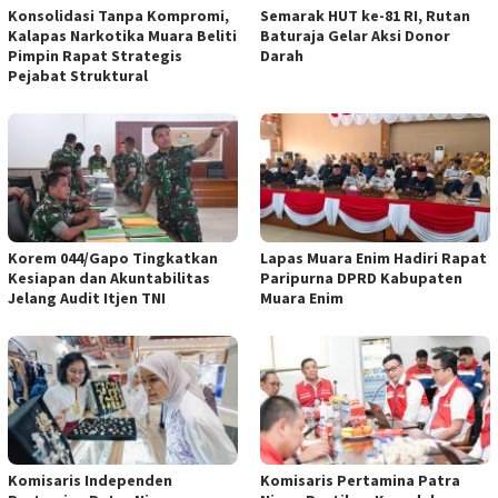
Konsolidasi Tanpa Kompromi,
Semarak HUT ke-81 RI, Rutan
Kalapas Narkotika Muara Beliti
Baturaja Gelar Aksi Donor
Pimpin Rapat Strategis
Darah
Pejabat Struktural
Korem 044/Gapo Tingkatkan
Lapas Muara Enim Hadiri Rapat
Kesiapan dan Akuntabilitas
Paripurna DPRD Kabupaten
Jelang Audit Itjen TNI
Muara Enim
Komisaris Independen
Komisaris Pertamina Patra