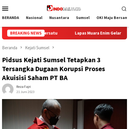
Loncat
Menu
ke
Mobile
konten
BERANDA
Nasional
Nusantara
Sumsel
OKI Maju Bersam
im Gelar Bakti Sosial Donor Darah dalam Rangka Memperingati HU
BREAKING NEWS
Beranda
Kejati Sumsel
Pidsus Kejati Sumsel Tetapkan 3
Tersangka Dugaan Korupsi Proses
Akuisisi Saham PT BA
Reza Fajri
21 Juni 2023