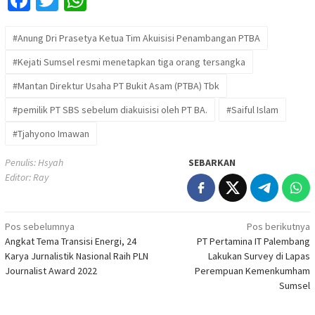
Facebook
Twitter
WhatsApp
#Anung Dri Prasetya Ketua Tim Akuisisi Penambangan PTBA
#Kejati Sumsel resmi menetapkan tiga orang tersangka
#Mantan Direktur Usaha PT Bukit Asam (PTBA) Tbk
#pemilik PT SBS sebelum diakuisisi oleh PT BA.
#Saiful Islam
#Tjahyono Imawan
Penulis: Hsyah
SEBARKAN
Editor: Ray
Navigasi
Pos sebelumnya
Pos berikutnya
Angkat Tema Transisi Energi, 24
PT Pertamina IT Palembang
pos
Karya Jurnalistik Nasional Raih PLN
Lakukan Survey di Lapas
Journalist Award 2022
Perempuan Kemenkumham
Sumsel