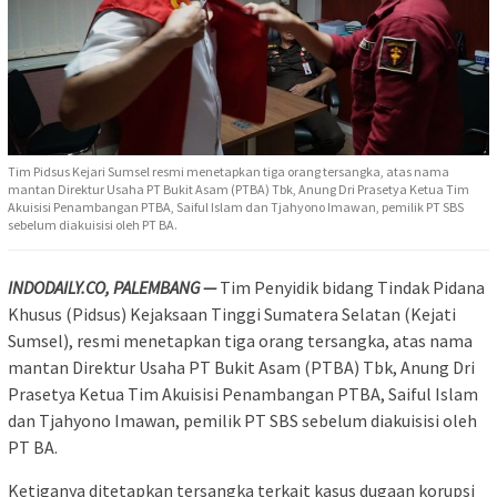
Tim Pidsus Kejari Sumsel resmi menetapkan tiga orang tersangka, atas nama
mantan Direktur Usaha PT Bukit Asam (PTBA) Tbk, Anung Dri Prasetya Ketua Tim
Akuisisi Penambangan PTBA, Saiful Islam dan Tjahyono Imawan, pemilik PT SBS
sebelum diakuisisi oleh PT BA.
INDODAILY.CO, PALEMBANG —
Tim Penyidik bidang Tindak Pidana
Khusus (Pidsus) Kejaksaan Tinggi Sumatera Selatan (Kejati
Sumsel), resmi menetapkan tiga orang tersangka, atas nama
mantan Direktur Usaha PT Bukit Asam (PTBA) Tbk, Anung Dri
Prasetya Ketua Tim Akuisisi Penambangan PTBA, Saiful Islam
dan Tjahyono Imawan, pemilik PT SBS sebelum diakuisisi oleh
PT BA.
Ketiganya ditetapkan tersangka terkait kasus dugaan korupsi