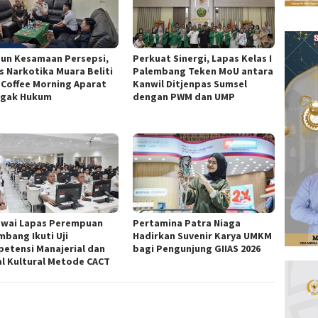
un Kesamaan Persepsi,
Perkuat Sinergi, Lapas Kelas I
s Narkotika Muara Beliti
Palembang Teken MoU antara
i Coffee Morning Aparat
Kanwil Ditjenpas Sumsel
gak Hukum
dengan PWM dan UMP
wai Lapas Perempuan
Pertamina Patra Niaga
mbang Ikuti Uji
Hadirkan Suvenir Karya UMKM
etensi Manajerial dan
bagi Pengunjung GIIAS 2026
al Kultural Metode CACT