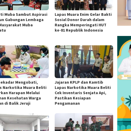
ti Muba Sambut Aspirasi
Lapas Muara Enim Gelar Bakti
un Gabungan Lembaga
Sosial Donor Darah dalam
Masyarakat Muba
Rangka Memperingati HUT
atu
ke-81 Republik Indonesia
Sekadar Mengobati,
Jajaran KPLP dan Kamtib
s Narkotika Muara Beliti
Lapas Narkotika Muara Beliti
rkan Harapan Melalui
Cek Inventaris Senjata Api,
nan Kesehatan Warga
Pastikan Kesiapan
n di Balik Jeruji
Pengamanan