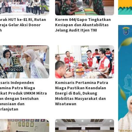
rak HUT ke-81 RI, Rutan
Korem 044/Gapo Tingkatkan
raja Gelar Aksi Donor
Kesiapan dan Akuntabilitas
h
Jelang Audit Itjen TNI
saris Independen
Komisaris Pertamina Patra
amina Patra Niaga
Niaga Pastikan Keandalan
ikat Produk UMKM Mitra
Energi di Bali, Dukung
an dengan Sentuhan
Mobilitas Masyarakat dan
nusiaan dan
Wisatawan
rlanjutan