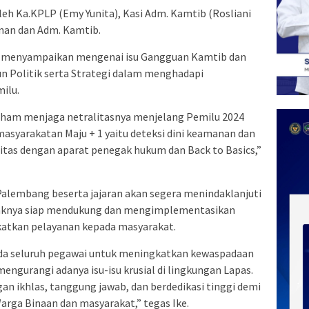
 oleh Ka.KPLP (Emy Yunita), Kasi Adm. Kamtib (Rosliani
nan dan Adm. Kamtib.
o menyampaikan mengenai isu Gangguan Kamtib dan
 Politik serta Strategi dalam menghadapi
ilu.
ham menjaga netralitasnya menjelang Pemilu 2024
masyarakatan Maju + 1 yaitu deteksi dini keamanan dan
gitas dengan aparat penegak hukum dan Back to Basics,”
alembang beserta jajaran akan segera menindaklanjuti
ihaknya siap mendukung dan mengimplementasikan
katkan pelayanan kepada masyarakat.
da seluruh pegawai untuk meningkatkan kewaspadaan
mengurangi adanya isu-isu krusial di lingkungan Lapas.
an ikhlas, tanggung jawab, dan berdedikasi tinggi demi
rga Binaan dan masyarakat,” tegas Ike.