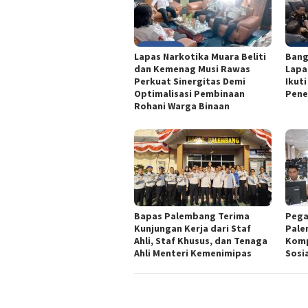
Lapas Narkotika Muara Beliti
Bang
dan Kemenag Musi Rawas
Lapa
Perkuat Sinergitas Demi
Ikut
Optimalisasi Pembinaan
Pene
Rohani Warga Binaan
Bapas Palembang Terima
Pega
Kunjungan Kerja dari Staf
Pale
Ahli, Staf Khusus, dan Tenaga
Komp
Ahli Menteri Kemenimipas
Sosi