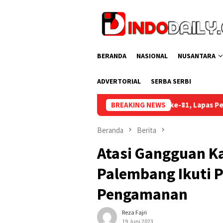
Loncat
ke
konten
BERANDA
NASIONAL
NUSANTARA
ADVERTORIAL
SERBA SERBI
Semarak HUT RI ke-81, Lapas Perempuan Palembang Gelar Cek Ke
BREAKING NEWS
Beranda
Berita
Atasi Gangguan K
Palembang Ikuti 
Pengamanan
Reza Fajri
19 Juni 2023