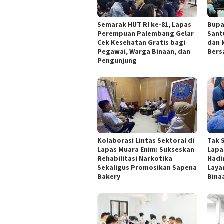
Semarak HUT RI ke-81, Lapas
Bupa
Perempuan Palembang Gelar
Sant
Cek Kesehatan Gratis bagi
dan 
Pegawai, Warga Binaan, dan
Bers
Pengunjung
Kolaborasi Lintas Sektoral di
Tak 
Lapas Muara Enim: Sukseskan
Lapa
Rehabilitasi Narkotika
Hadi
Sekaligus Promosikan Sapena
Laya
Bakery
Binaa