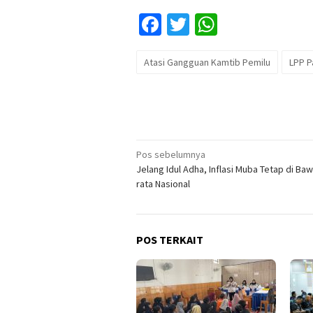
Facebook
Twitter
WhatsApp
Atasi Gangguan Kamtib Pemilu
LPP P
Navigasi
Pos sebelumnya
Jelang Idul Adha, Inflasi Muba Tetap di Ba
pos
rata Nasional
POS TERKAIT