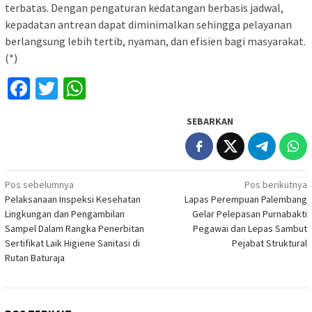
terbatas. Dengan pengaturan kedatangan berbasis jadwal,
kepadatan antrean dapat diminimalkan sehingga pelayanan
berlangsung lebih tertib, nyaman, dan efisien bagi masyarakat.
(*)
Facebook
Twitter
WhatsApp
SEBARKAN
Navigasi
Pos sebelumnya
Pos berikutnya
Pelaksanaan Inspeksi Kesehatan
Lapas Perempuan Palembang
pos
Lingkungan dan Pengambilan
Gelar Pelepasan Purnabakti
Sampel Dalam Rangka Penerbitan
Pegawai dan Lepas Sambut
Sertifikat Laik Higiene Sanitasi di
Pejabat Struktural
Rutan Baturaja