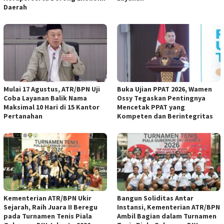
Daerah
Mulai 17 Agustus, ATR/BPN Uji
Buka Ujian PPAT 2026, Wamen
Coba Layanan Balik Nama
Ossy Tegaskan Pentingnya
Maksimal 10 Hari di 15 Kantor
Mencetak PPAT yang
Pertanahan
Kompeten dan Berintegritas
Kementerian ATR/BPN Ukir
Bangun Soliditas Antar
Sejarah, Raih Juara II Beregu
Instansi, Kementerian ATR/BPN
pada Turnamen Tenis Piala
Ambil Bagian dalam Turnamen