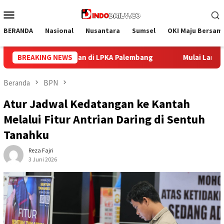
Loncat
Menu
ke
Mobile
konten
BERANDA
Nasional
Nusantara
Sumsel
OKI Maju Bersam
Mulai Langkah Baru, Lapas Palembang Sambut Peserta Maga
BREAKING NEWS
Beranda
BPN
Atur Jadwal Kedatangan ke Kantah
Melalui Fitur Antrian Daring di Sentuh
Tanahku
Reza Fajri
3 Juni 2026