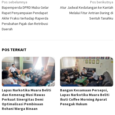
Navigasi
Pos sebelumnya
Pos berikutnya
Bapemperda DPRD Muba Gelar
Atur Jadwal Kedatangan ke Kantah
pos
Rapat Penyampaian Pendapat
Melalui Fitur Antrian Daring di
Akhir Fraksi terhadap Raperda
Sentuh Tanahku
Perubahan Pajak dan Retribusi
Daerah
POS TERKAIT
Lapas Narkotika Muara Beliti
Bangun Kesamaan Persepsi,
dan Kemenag Musi Rawas
Lapas Narkotika Muara Beliti
Perkuat Sinergitas Demi
Ikuti Coffee Morning Aparat
Optimalisasi Pembinaan
Penegak Hukum
Rohani Warga Binaan