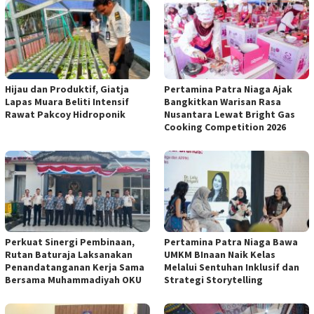
Hijau dan Produktif, Giatja
Pertamina Patra Niaga Ajak
Lapas Muara Beliti Intensif
Bangkitkan Warisan Rasa
Rawat Pakcoy Hidroponik
Nusantara Lewat Bright Gas
Cooking Competition 2026
Perkuat Sinergi Pembinaan,
Pertamina Patra Niaga Bawa
Rutan Baturaja Laksanakan
UMKM BInaan Naik Kelas
Penandatanganan Kerja Sama
Melalui Sentuhan Inklusif dan
Bersama Muhammadiyah OKU
Strategi Storytelling