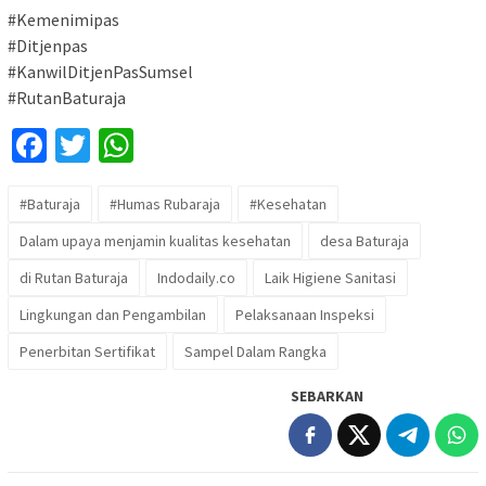
#Kemenimipas
#Ditjenpas
#KanwilDitjenPasSumsel
#RutanBaturaja
Facebook
Twitter
WhatsApp
#Baturaja
#Humas Rubaraja
#Kesehatan
Dalam upaya menjamin kualitas kesehatan
desa Baturaja
di Rutan Baturaja
Indodaily.co
Laik Higiene Sanitasi
Lingkungan dan Pengambilan
Pelaksanaan Inspeksi
Penerbitan Sertifikat
Sampel Dalam Rangka
SEBARKAN