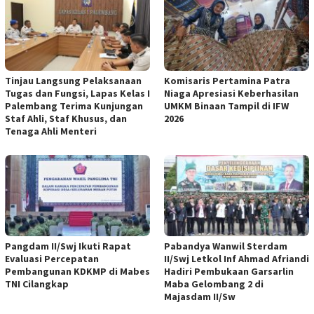
Tinjau Langsung Pelaksanaan
Komisaris Pertamina Patra
Tugas dan Fungsi, Lapas Kelas I
Niaga Apresiasi Keberhasilan
Palembang Terima Kunjungan
UMKM Binaan Tampil di IFW
Staf Ahli, Staf Khusus, dan
2026
Tenaga Ahli Menteri
Pangdam II/Swj Ikuti Rapat
Pabandya Wanwil Sterdam
Evaluasi Percepatan
II/Swj Letkol Inf Ahmad Afriandi
Pembangunan KDKMP di Mabes
Hadiri Pembukaan Garsarlin
TNI Cilangkap
Maba Gelombang 2 di
Majasdam II/Sw