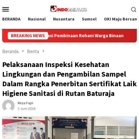
Loncat
Menu
ke
Mobile
konten
BERANDA
Nasional
Nusantara
Sumsel
OKI Maju Bersam
 Binaan
BREAKING NEWS
Bangun Kesamaan Persepsi, Lapas Narkotika Muar
Beranda
Berita
Pelaksanaan Inspeksi Kesehatan
Lingkungan dan Pengambilan Sampel
Dalam Rangka Penerbitan Sertifikat Laik
Higiene Sanitasi di Rutan Baturaja
Reza Fajri
3 Juni 2026