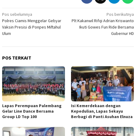
Navigasi
Pos sebelumnya
Pos berikutnya
Polres Ciamis Menggelar Gebyar
Plt Kakanwil Rifqi Adrian Kriswanto
pos
Vaksin Presisi di Ponpes Miftahul
Ikuti Gowes Fun Ride Bersama
Ulum
Gubernur HD
POS TERKAIT
Lapas Perempuan Palembang
Isi Kemerdekaan dengan
Gelar Line Dance Bersama
Kepedulian, Lapas Sekayu
Group LD Top 100
Berbagi di Panti Asuhan Elnuza