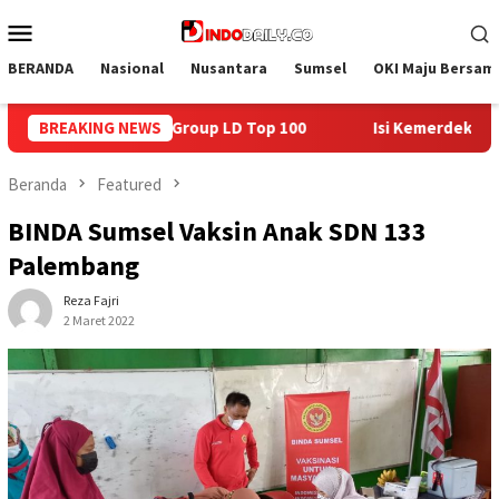
Loncat
Menu
ke
Mobile
konten
BERANDA
Nasional
Nusantara
Sumsel
OKI Maju Bersam
BREAKING NEWS
Isi Kemerdekaan dengan Kepedulian, Lapas Sekayu Berba
Beranda
Featured
BINDA Sumsel Vaksin Anak SDN 133
Palembang
Reza Fajri
2 Maret 2022