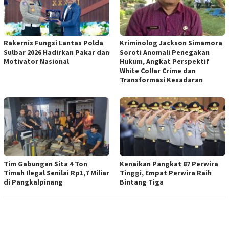
Rakernis Fungsi Lantas Polda
Kriminolog Jackson Simamora
Sulbar 2026 Hadirkan Pakar dan
Soroti Anomali Penegakan
Motivator Nasional
Hukum, Angkat Perspektif
White Collar Crime dan
Transformasi Kesadaran
Tim Gabungan Sita 4 Ton
Kenaikan Pangkat 87 Perwira
Timah Ilegal Senilai Rp1,7 Miliar
Tinggi, Empat Perwira Raih
di Pangkalpinang
Bintang Tiga