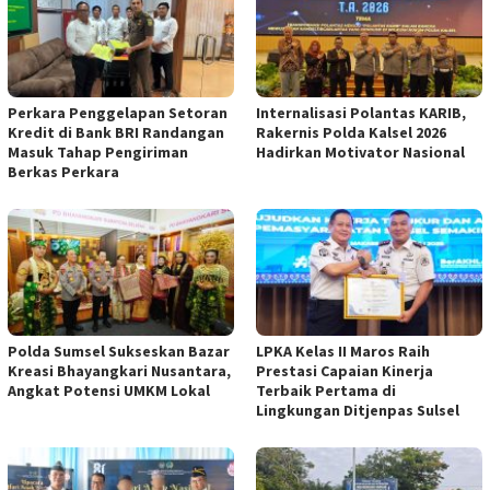
Perkara Penggelapan Setoran
Internalisasi Polantas KARIB,
Kredit di Bank BRI Randangan
Rakernis Polda Kalsel 2026
Masuk Tahap Pengiriman
Hadirkan Motivator Nasional
Berkas Perkara
Polda Sumsel Sukseskan Bazar
LPKA Kelas II Maros Raih
Kreasi Bhayangkari Nusantara,
Prestasi Capaian Kinerja
Angkat Potensi UMKM Lokal
Terbaik Pertama di
Lingkungan Ditjenpas Sulsel