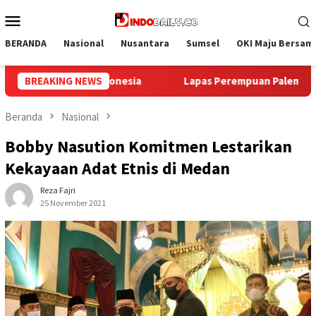
Loncat
Menu
ke
Mobile
konten
BERANDA
Nasional
Nusantara
Sumsel
OKI Maju Bersam
puan Palembang Gelar Aksi Bersih Kemerdekaan, Kobarkan Sem
BREAKING NEWS
Beranda
Nasional
Bobby Nasution Komitmen Lestarikan
Kekayaan Adat Etnis di Medan
Reza Fajri
25 November 2021