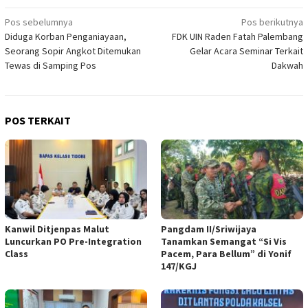
Navigasi
Pos sebelumnya
Pos berikutnya
Diduga Korban Penganiayaan,
FDK UIN Raden Fatah Palembang
pos
Seorang Sopir Angkot Ditemukan
Gelar Acara Seminar Terkait
Tewas di Samping Pos
Dakwah
POS TERKAIT
Kanwil Ditjenpas Malut
Pangdam II/Sriwijaya
Luncurkan PO Pre-Integration
Tanamkan Semangat “Si Vis
Class
Pacem, Para Bellum” di Yonif
147/KGJ