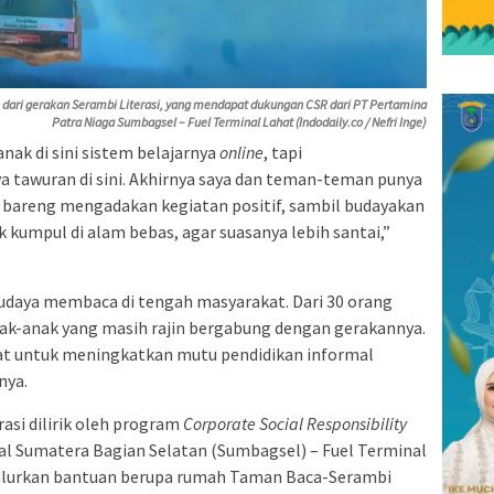
 dari gerakan Serambi Literasi, yang mendapat dukungan CSR dari PT Pertamina
Patra Niaga Sumbagsel – Fuel Terminal Lahat (Indodaily.co / Nefri Inge)
nak di sini sistem belajarnya
online
, tapi
a tawuran di sini. Akhirnya saya dan teman-teman punya
bareng mengadakan kegiatan positif, sambil budayakan
kumpul di alam bebas, agar suasanya lebih santai,”
udaya membaca di tengah masyarakat. Dari 30 orang
anak-anak yang masih rajin bergabung dengan gerakannya.
at untuk meningkatkan mutu pendidikan informal
nya.
asi dilirik oleh program
Corporate Social Responsibility
al Sumatera Bagian Selatan (Sumbagsel) – Fuel Terminal
alurkan bantuan berupa rumah Taman Baca-Serambi