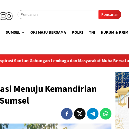
Pencarian
SUMSEL
OKI MAJU BERSAMA
POLRI
TNI
HUKUM & KRIM
asyarakat Muba Bersatu
Lapas Muara Enim Gelar Bakti So
rasi Menuju Kemandirian
 Sumsel