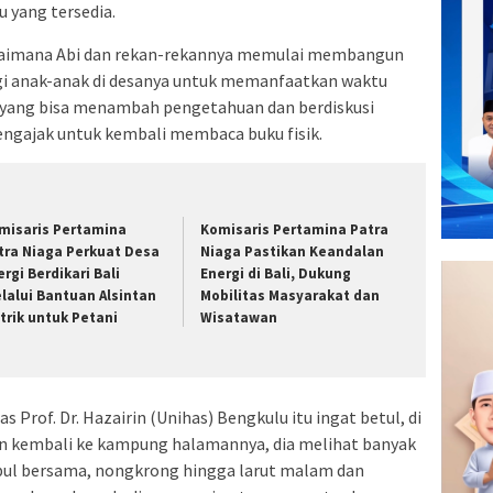
 yang tersedia.
bagaimana Abi dan rekan-rekannya memulai membangun
bagi anak-anak di desanya untuk memanfaatkan waktu
yang bisa menambah pengetahuan dan berdiskusi
engajak untuk kembali membaca buku fisik.
misaris Pertamina
Komisaris Pertamina Patra
tra Niaga Perkuat Desa
Niaga Pastikan Keandalan
ergi Berdikari Bali
Energi di Bali, Dukung
lalui Bantuan Alsintan
Mobilitas Masyarakat dan
strik untuk Petani
Wisatawan
s Prof. Dr. Hazairin (Unihas) Bengkulu itu ingat betul, di
 dan kembali ke kampung halamannya, dia melihat banyak
pul bersama, nongkrong hingga larut malam dan