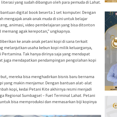
literasi yang sudah dibangun oleh para pemuda di Lahat.
 bantuan digital book beserta 1 set komputer. Dengan
dah mengajak anak-anak muda di sini untuk belajar
eng, animasi, video pembelajaran yang bisa ditonton
l memang agak kerepotan,” ungkapnya.
 diberikan ke anak-anak petani kopi di sana terkait
g melanjutkan usaha kebun kopi milik keluarganya,
 Pertamina. Tak hanya dirinya saja yang mendapat
Lahat juga mendapatkan pendampingan pengolahan kopi
ebut, mereka bisa menghadirkan bisnis baru bernama
 kopi yang makin menjamur. Dengan bantuan alat-alat
bah kopi, kedai Petani Kite akhirnya resmi menjadi
ga Regional Sumbagsel – Fuel Terminal Lahat. Petani
i untuk bisa memproduksi dan memasarkan biji kopinya