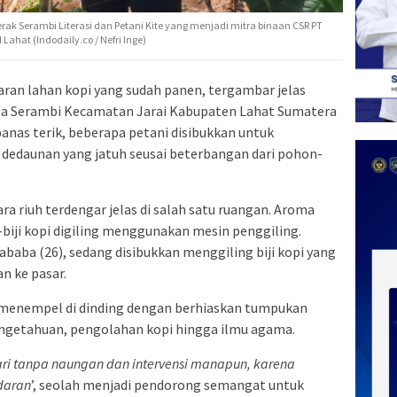
erak Serambi Literasi dan Petani Kite yang menjadi mitra binaan CSR PT
ahat (Indodaily.co / Nefri Inge)
an lahan kopi yang sudah panen, tergambar jelas
sa Serambi Kecamatan Jarai Kabupaten Lahat Sumatera
 panas terik, beberapa petani disibukkan untuk
edaunan yang jatuh seusai beterbangan dari pohon-
ara riuh terdengar jelas di salah satu ruangan. Aroma
-biji kopi digiling menggunakan mesin penggiling.
Lababa (26), sedang disibukkan menggiling biji kopi yang
n ke pasar.
yu menempel di dinding dengan berhiaskan tumpukan
pengetahuan, pengolahan kopi hingga ilmu agama.
ri tanpa naungan dan intervensi manapun, karena
daran
’, seolah menjadi pendorong semangat untuk