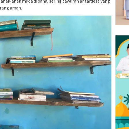
anak-anak muda di sana, sering tawuran antardesa yang
rang aman.