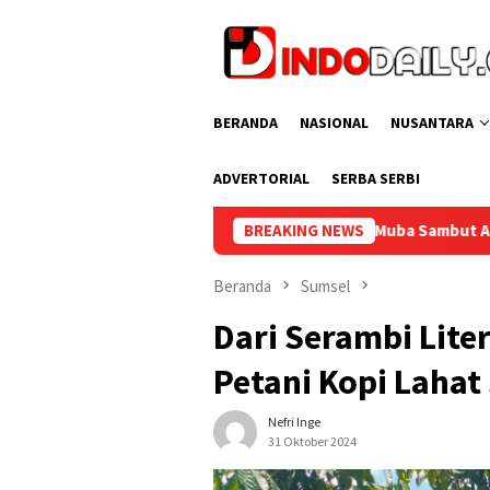
Loncat
ke
konten
BERANDA
NASIONAL
NUSANTARA
ADVERTORIAL
SERBA SERBI
Bupati Muba Sambut Aspirasi Santun Gabungan Lembaga dan M
BREAKING NEWS
Beranda
Sumsel
Dari Serambi Lite
Petani Kopi Lahat
Nefri Inge
31 Oktober 2024