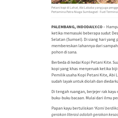
Petani kopi di Lahat, Abi Lababa yang juga pengg
Pertamina Patra Niaga Sumbagsel - Fuel Terminal L
PALEMBANG, INDODAILY.CO
– Hampar
ketika memasuki beberapa sudut De
Selatan (Sumsel). Di siang hari yang
membereskan lahannya dari sampah d
pohon di sana.
Berbeda di kedai Kopi Petani Kite. Su
kopi yang khas menyeruak ketika biji
Pemilik usaha Kopi Petani Kite, Abi 
sudah layak untuk diolah dan diedarka
Di tengah ruangan, berjejer rak ka
buku-buku bacaan. Mulai dari ilmu 
Papan kayu bertuliskan ‘
Kami berdika
gerakan literasi adalah gerakan kesa