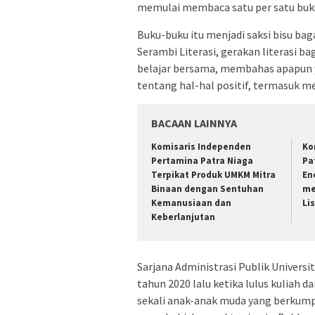
memulai membaca satu per satu buku
Buku-buku itu menjadi saksi bisu 
Serambi Literasi, gerakan literasi 
belajar bersama, membahas apapun 
tentang hal-hal positif, termasuk m
BACAAN LAINNYA
Komisaris Independen
Ko
Pertamina Patra Niaga
Pa
Terpikat Produk UMKM Mitra
En
Binaan dengan Sentuhan
me
Kemanusiaan dan
Li
Keberlanjutan
Sarjana Administrasi Publik Universita
tahun 2020 lalu ketika lulus kuliah
sekali anak-anak muda yang berkum