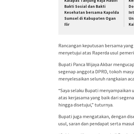
Kalapas Tanjung Raja Hadiri
Ke
Bakti Sosial dan Bakti
Do
Kesehatan bersama Kapolda
In
Sumsel di Kabupaten Ogan
Un
Ilir
Ka
Rancangan keputusan bersama yang
menyetujui atas Raperda usul pemer
Bupati Panca Wijaya Akbar mengucap
segenap anggota DPRD, tokoh masyar
menyelesaikan seluruh rangkaian acar
“Saya selaku Bupati menyampaikan u
atas kerjasama yang baik dari sege
hingga disetujui,” tuturnya.
Bupati juga mengatakan, dengan dise
usul, saran dan pendapat serta mas