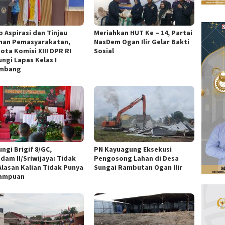
p Aspirasi dan Tinjau
Meriahkan HUT Ke – 14, Partai
nan Pemasyarakatan,
NasDem Ogan Ilir Gelar Bakti
ota Komisi XIII DPR RI
Sosial
ungi Lapas Kelas I
embang
ngi Brigif 8/GC,
PN Kayuagung Eksekusi
dam II/Sriwijaya: Tidak
Pengosong Lahan di Desa
Alasan Kalian Tidak Punya
Sungai Rambutan Ogan Ilir
ampuan