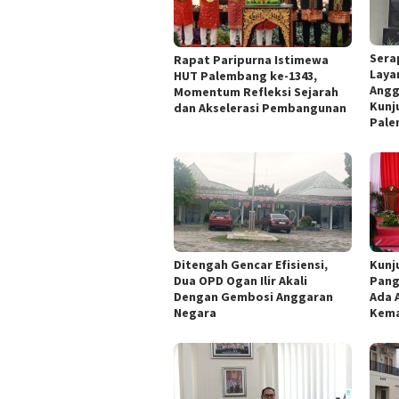
Sera
Rapat Paripurna Istimewa
Laya
HUT Palembang ke-1343,
Angg
Momentum Refleksi Sejarah
Kunj
dan Akselerasi Pembangunan
Pal
Ditengah Gencar Efisiensi,
Kunju
Dua OPD Ogan Ilir Akali
Pang
Dengan Gembosi Anggaran
Ada 
Negara
Kem