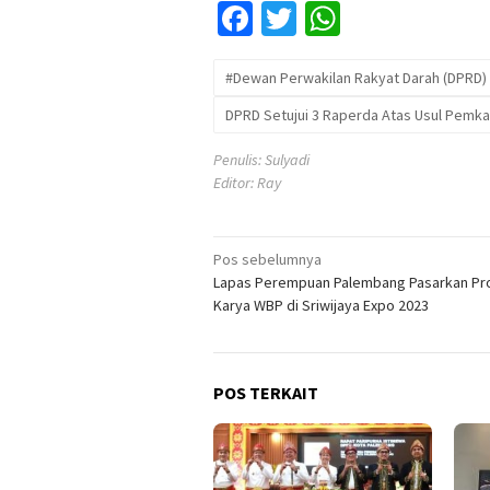
Facebook
Twitter
WhatsApp
#Dewan Perwakilan Rakyat Darah (DPRD)
DPRD Setujui 3 Raperda Atas Usul Pemkab
Penulis: Sulyadi
Editor: Ray
Navigasi
Pos sebelumnya
Lapas Perempuan Palembang Pasarkan Pr
pos
Karya WBP di Sriwijaya Expo 2023
POS TERKAIT