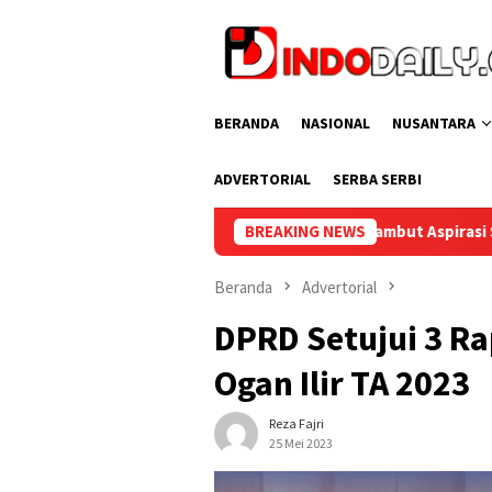
Loncat
ke
konten
BERANDA
NASIONAL
NUSANTARA
ADVERTORIAL
SERBA SERBI
Bupati Muba Sambut Aspirasi Santun Gabungan Lembaga dan 
BREAKING NEWS
Beranda
Advertorial
DPRD Setujui 3 R
Ogan Ilir TA 2023
Reza Fajri
25 Mei 2023