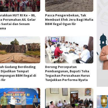
rakkan HUT RI Ke – 80,
Pasca Pengerebekan, Tak
a Perumahan AIL Gelar
Membuat Efek Jera Bagi Mafia
n Santai dan Senam
BBM Ilegal Ogan Ilir
sama
ah Gudang Berdinding
Dorong Percepatan
 Dijadikan Tempat
Pembangunan, Bupati Toha
mpungan BBM Ilegal di
Tegaskan Perusahaan Harus
Ilir
Tunjukkan Performa Nyata