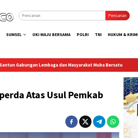
Pencarian
SUMSEL
OKI MAJU BERSAMA
POLRI
TNI
HUKUM & KRIM
Masyarakat Muba Bersatu
Lapas Muara Enim Gelar Bakti 
aperda Atas Usul Pemkab