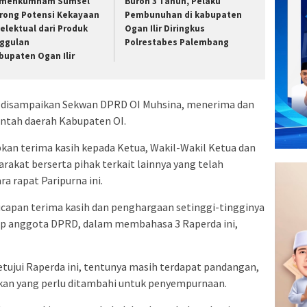
menkumham Sumsel
Buron 3 Tahun, Pelaku
rong Potensi Kekayaan
Pembunuhan di kabupaten
telektual dari Produk
Ogan Ilir Diringkus
ggulan
Polrestabes Palembang
bupaten Ogan Ilir
 disampaikan Sekwan DPRD OI Muhsina, menerima dan
intah daerah Kabupaten OI.
kan terima kasih kepada Ketua, Wakil-Wakil Ketua dan
akat berserta pihak terkait lainnya yang telah
a rapat Paripurna ini.
capan terima kasih dan penghargaan setinggi-tingginya
nap anggota DPRD, dalam membahasa 3 Raperda ini,
tujui Raperda ini, tentunya masih terdapat pandangan,
ukan yang perlu ditambahi untuk penyempurnaan.