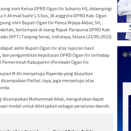
sung oleh Ketua DPRD Ogan Ilir Suharto HS, didampingi
ua II Ahmad Syafe’i, S.Sos, 26 anggota DPRD Kab. Ogan
ngsung oleh Bupati Ogan Ilir Panca Wijaya Akbar, SH,
bdullah, bertempat di ruang Rapat Paripurna DPRD Kab.
du (KPT) Tanjung Senai, Indralaya, Selasa (23/05/2023).
dapat akhir Bupati Ogan Ilir atas laporan hasil
, dan pengambilan keputusan DPRD Ogan Ilir terhadap
ul Pemerintah Kabupaten (Pemkab) Ogan Ilir.
Sopian M Ali menyetujui Raperda yang diusulkan
II disampaikan Pathul Jaya, juga menyetujui atas
erda.
yang disampaikan Muhammad Ikbal, mengatakan dapat
aan modal untuk ditetapkan sebagai peraturan daerah.