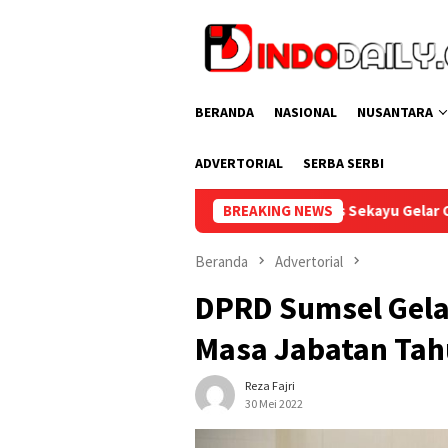
Loncat
ke
konten
BERANDA
NASIONAL
NUSANTARA
ADVERTORIAL
SERBA SERBI
Lapas Sekayu Gelar Cek Kesehatan Gratis bagi Pegawai
BREAKING NEWS
Beranda
Advertorial
DPRD Sumsel Gela
Masa Jabatan Tah
Reza Fajri
30 Mei 2022