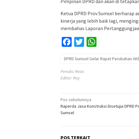
Pimpinan DPRD dan akan di tetapkan
Ketua DPRD Prov Sumsel berharap a
kinerja yang lebih baik lagi, mengi
membahas Laporan Pertanggungjawa
Facebook
Twitter
WhatsApp
DPRD Sumsel Gelar Rapat Perubahan AKD
Penulis: Reza
Editor: Ray
Navigasi
Pos sebelumnya
Raperda Jasa Konstruksi Disetujui DPRD Pr
pos
Sumsel
POS TERKAIT