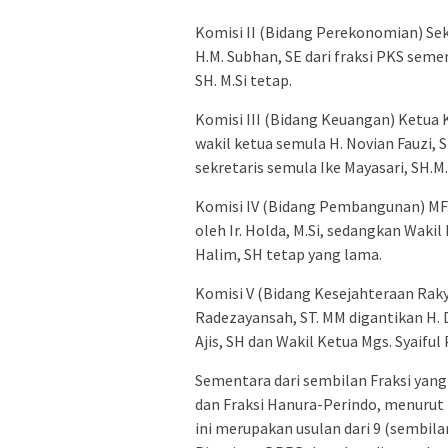
Komisi II (Bidang Perekonomian) Sekr
H.M. Subhan, SE dari fraksi PKS seme
SH. M.Si tetap.
Komisi III (Bidang Keuangan) Ketua K
wakil ketua semula H. Novian Fauzi, S
sekretaris semula Ike Mayasari, SH.M.H
Komisi IV (Bidang Pembangunan) MF.
oleh Ir. Holda, M.Si, sedangkan Wakil
Halim, SH tetap yang lama.
Komisi V (Bidang Kesejahteraan Raky
Radezayansah, ST. MM digantikan H. 
Ajis, SH dan Wakil Ketua Mgs. Syaiful 
Sementara dari sembilan Fraksi yang
dan Fraksi Hanura-Perindo, menurut
ini merupakan usulan dari 9 (sembila