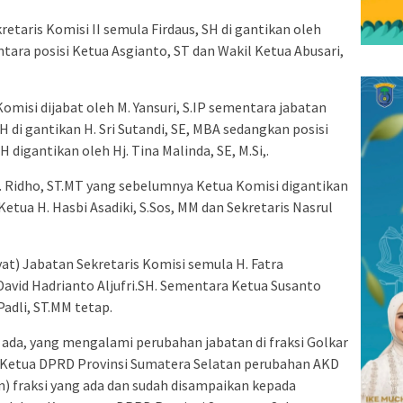
etaris Komisi II semula Firdaus, SH di gantikan oleh
ntara posisi Ketua Asgianto, ST dan Wakil Ketua Abusari,
omisi dijabat oleh M. Yansuri, S.IP sementara jabatan
H di gantikan H. Sri Sutandi, SE, MBA sedangkan posisi
 digantikan oleh Hj. Tina Malinda, SE, M.Si,.
 Ridho, ST.MT yang sebelumnya Ketua Komisi digantikan
 Ketua H. Hasbi Asadiki, S.Sos, MM dan Sekretaris Nasrul
at) Jabatan Sekretaris Komisi semula H. Fatra
David Hadrianto Aljufri.SH. Sementara Ketua Susanto
Padli, ST.MM tetap.
 ada, yang mengalami perubahan jabatan di fraksi Golkar
 Ketua DPRD Provinsi Sumatera Selatan perubahan AKD
n) fraksi yang ada dan sudah disampaikan kepada