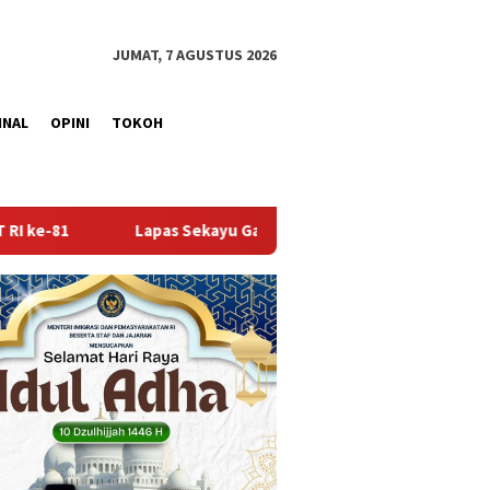
JUMAT, 7 AGUSTUS 2026
INAL
OPINI
TOKOH
ndeng Kwarcab Muba Berikan Materi Dasar Kepramukaan ke Warg