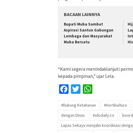
BACAAN LAINNYA
Bupati Muba Sambut
Hi
Aspirasi Santun Gabungan
La
Lembaga dan Masyarakat
In
Muba Bersatu
Hi
“Kami segera menindaklanjuti perm
kepada pimpinan,” ujar Lela.
Facebook
Twitter
WhatsApp
#Dukung Ketahanan
#Hortikultura
dengan Dinas
Indodaily.co
koord
Lapas Sekayu menjalin koordinasi deng