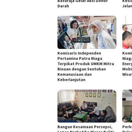
Baturaja Gelar Aksi Donor
Kesi
Darah
Jelan
Komisaris Independen
Komi
Pertamina Patra Niaga
Niag
Terpikat Produk UMKM Mitra
Energ
Binaan dengan Sentuhan
Mobi
Kemanusiaan dan
Wisa
Keberlanjutan
Bangun Kesamaan Persepsi,
Perku