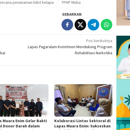
rencana penanaman bibit kelapa
TPHP Muba
SEBARKAN
Pos berikutnya
Lapas Pagaralam Komitmen Mendukung Program
kai
Rehabilitasi Narkotika
s Muara Enim Gelar Bakti
Kolaborasi Lintas Sektoral di
al Donor Darah dalam
Lapas Muara Enim: Sukseskan