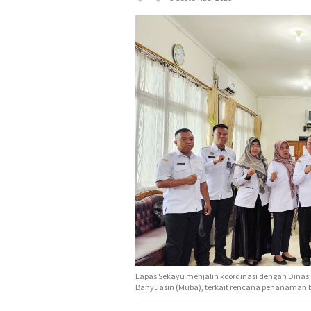
Lapas Sekayu menjalin koordinasi dengan Dinas
Banyuasin (Muba), terkait rencana penanaman bib