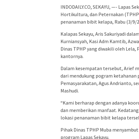
INDODAILY.CO, SEKAYU, —- Lapas Sek
Hortikultura, dan Peternakan (TPHP
penanaman bibit kelapa, Rabu (3/9/2
Kalapas Sekayu, Aris Sakuriyadi dalam 
Kurniansyah, Kasi Adm Kamtib, Azwa
Dinas TPHP yang diwakili oleh Lela
kantornya.
Dalam kesempatan tersebut, Arief 
dari mendukung pogram ketahanan pan
Pemasyarakatan, Agus Andrianto, ser
Mashudi.
“Kami berharap dengan adanya koordi
dan memberikan manfaat. Kedatanga
lokasi penanaman bibit kelapa terseb
Pihak Dinas TPHP Muba menyambut 
program Lapas Sekayu.