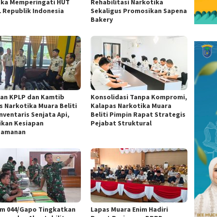
ka Memperingati HUT
Rehabilitasi Narkotika
1 Republik Indonesia
Sekaligus Promosikan Sapena
Bakery
ran KPLP dan Kamtib
Konsolidasi Tanpa Kompromi,
s Narkotika Muara Beliti
Kalapas Narkotika Muara
nventaris Senjata Api,
Beliti Pimpin Rapat Strategis
ikan Kesiapan
Pejabat Struktural
gamanan
m 044/Gapo Tingkatkan
Lapas Muara Enim Hadiri