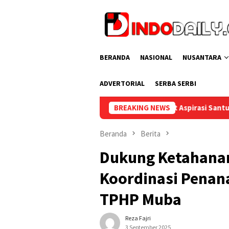
Loncat
ke
konten
BERANDA
NASIONAL
NUSANTARA
ADVERTORIAL
SERBA SERBI
pati Muba Sambut Aspirasi Santun Gabungan Lembaga dan Masy
BREAKING NEWS
Beranda
Berita
Dukung Ketahanan
Koordinasi Penan
TPHP Muba
Reza Fajri
3 September 2025