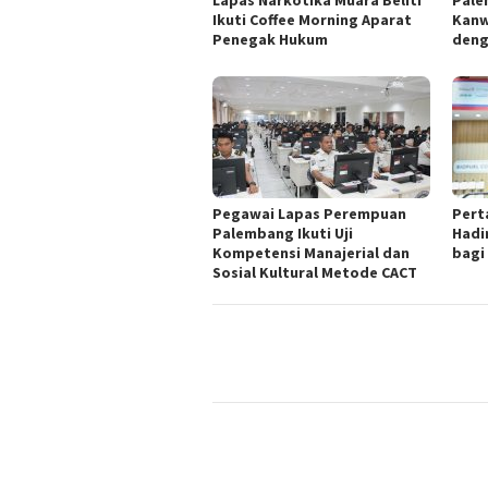
Lapas Narkotika Muara Beliti
Pale
Ikuti Coffee Morning Aparat
Kanw
Penegak Hukum
deng
Pegawai Lapas Perempuan
Pert
Palembang Ikuti Uji
Hadi
Kompetensi Manajerial dan
bagi
Sosial Kultural Metode CACT