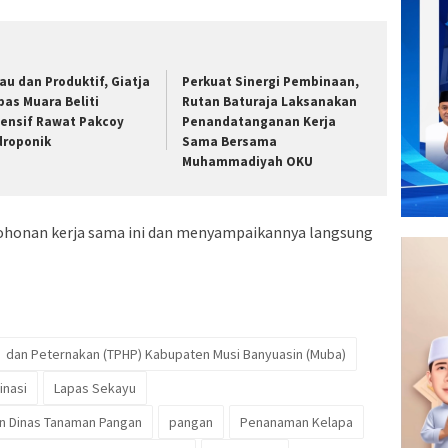
jau dan Produktif, Giatja
Perkuat Sinergi Pembinaan,
pas Muara Beliti
Rutan Baturaja Laksanakan
tensif Rawat Pakcoy
Penandatanganan Kerja
droponik
Sama Bersama
Muhammadiyah OKU
ohonan kerja sama ini dan menyampaikannya langsung
dan Peternakan (TPHP) Kabupaten Musi Banyuasin (Muba)
inasi
Lapas Sekayu
an Dinas Tanaman Pangan
pangan
Penanaman Kelapa