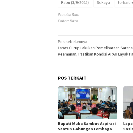
Rabu (3/9/2025)
Sekayu
terkait 
Penulis: Riko
Editor: Ritra
Navigasi
Pos sebelumnya
Lapas Curup Lakukan Pemeliharaan Sarana
pos
Keamanan, Pastikan Kondisi APAR Layak Pa
POS TERKAIT
Bupati Muba Sambut Aspirasi
Lapa
Santun Gabungan Lembaga
Sosi