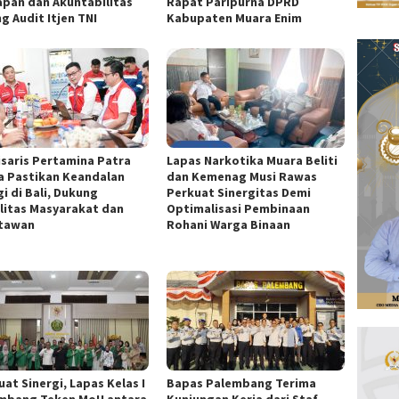
apan dan Akuntabilitas
Rapat Paripurna DPRD
g Audit Itjen TNI
Kabupaten Muara Enim
saris Pertamina Patra
Lapas Narkotika Muara Beliti
a Pastikan Keandalan
dan Kemenag Musi Rawas
i di Bali, Dukung
Perkuat Sinergitas Demi
litas Masyarakat dan
Optimalisasi Pembinaan
tawan
Rohani Warga Binaan
at Sinergi, Lapas Kelas I
Bapas Palembang Terima