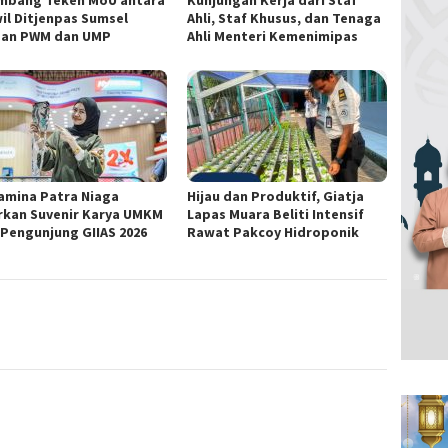
mbang Teken MoU antara
Kunjungan Kerja dari Staf
il Ditjenpas Sumsel
Ahli, Staf Khusus, dan Tenaga
an PWM dan UMP
Ahli Menteri Kemenimipas
amina Patra Niaga
Hijau dan Produktif, Giatja
rkan Suvenir Karya UMKM
Lapas Muara Beliti Intensif
 Pengunjung GIIAS 2026
Rawat Pakcoy Hidroponik