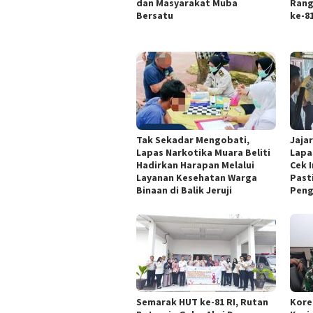
dan Masyarakat Muba
Rang
Bersatu
ke-8
Tak Sekadar Mengobati,
Jaja
Lapas Narkotika Muara Beliti
Lapa
Hadirkan Harapan Melalui
Cek I
Layanan Kesehatan Warga
Past
Binaan di Balik Jeruji
Pen
Semarak HUT ke-81 RI, Rutan
Kore