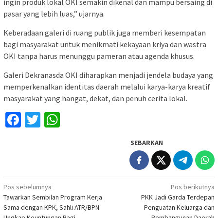
ingin produk lokal OKI semakin dikenal dan mampu bersaing di
pasar yang lebih luas,” ujarnya.
Keberadaan galeri di ruang publik juga memberi kesempatan
bagi masyarakat untuk menikmati kekayaan kriya dan wastra
OKI tanpa harus menunggu pameran atau agenda khusus.
Galeri Dekranasda OKI diharapkan menjadi jendela budaya yang
memperkenalkan identitas daerah melalui karya-karya kreatif
masyarakat yang hangat, dekat, dan penuh cerita lokal.
Facebook
Twitter
WhatsApp
SEBARKAN
Navigasi
Pos sebelumnya
Pos berikutnya
Tawarkan Sembilan Program Kerja
PKK Jadi Garda Terdepan
pos
Sama dengan KPK, Sahli ATR/BPN
Penguatan Keluarga dan
Ungkap Keuntungan Bagi
Pembangunan Daerah