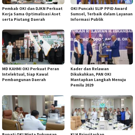
Pemkab OKI dan DJKN Perkuat
OKI Puncaki SLIP PPID Award
Kerja Sama Optimalisasi Aset
Sumsel, Terbaik dalam Layanan
serta Piutang Daerah
Informasi Publik
MD KAHMI OKI Perkuat Peran
Kader dan Relawan
Intelektual, Siap Kawal
Dikukuhkan, PAN OKI
Pembangunan Daerah
Mantapkan Langkah Menuju
Pemilu 2029
Bupati OKI Minta Dukungan
KLH Prioritaskan