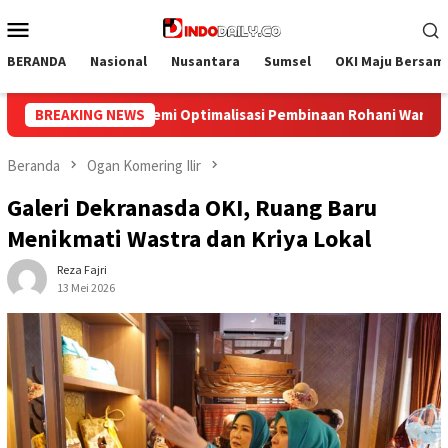
Loncat
Menu
ke
Mobile
konten
BERANDA
Nasional
Nusantara
Sumsel
OKI Maju Bersam
 Rohani Warga Binaan
BREAKING NEWS
Bangun Kesamaan Persepsi, Lapas N
Beranda
Ogan Komering Ilir
Galeri Dekranasda OKI, Ruang Baru
Menikmati Wastra dan Kriya Lokal
Reza Fajri
13 Mei 2026