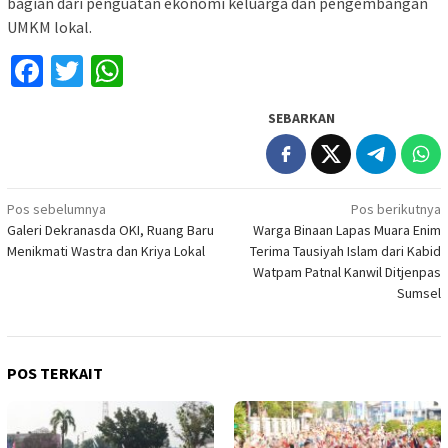
bagian dari penguatan ekonomi keluarga dan pengembangan
UMKM lokal.
Facebook
Twitter
WhatsApp
SEBARKAN
Navigasi
Pos sebelumnya
Pos berikutnya
Galeri Dekranasda OKI, Ruang Baru
Warga Binaan Lapas Muara Enim
pos
Menikmati Wastra dan Kriya Lokal
Terima Tausiyah Islam dari Kabid
Watpam Patnal Kanwil Ditjenpas
Sumsel
POS TERKAIT