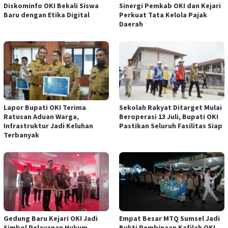
Diskominfo OKI Bekali Siswa
Sinergi Pemkab OKI dan Kejari
Baru dengan Etika Digital
Perkuat Tata Kelola Pajak
Daerah
Lapor Bupati OKI Terima
Sekolah Rakyat Ditarget Mulai
Ratusan Aduan Warga,
Beroperasi 13 Juli, Bupati OKI
Infrastruktur Jadi Keluhan
Pastikan Seluruh Fasilitas Siap
Terbanyak
Gedung Baru Kejari OKI Jadi
Empat Besar MTQ Sumsel Jadi
Simbol Pelayanan Hukum
Bukti Pembinaan Kafilah OKI