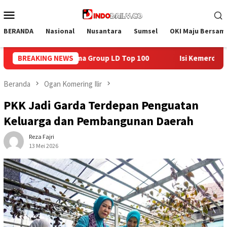
Loncat
Menu
ke
Mobile
konten
BERANDA
Nasional
Nusantara
Sumsel
OKI Maju Bersam
 100
BREAKING NEWS
Isi Kemerdekaan dengan Kepedulian, Lapas Sekayu B
Beranda
Ogan Komering Ilir
PKK Jadi Garda Terdepan Penguatan
Keluarga dan Pembangunan Daerah
Reza Fajri
13 Mei 2026