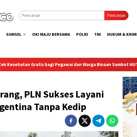
Pencarian
SUMSEL
OKI MAJU BERSAMA
POLRI
TNI
HUKUM & KRIM
i Pegawai dan Warga Binaan Sambut HUT RI ke-81
Lapas S
rang, PLN Sukses Layani
gentina Tanpa Kedip