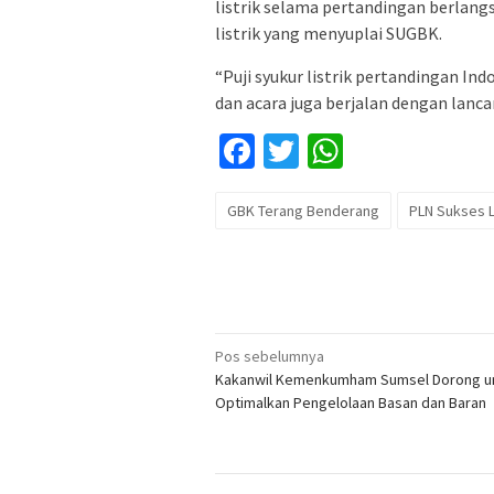
listrik selama pertandingan berlang
listrik yang menyuplai SUGBK.
“Puji syukur listrik pertandingan In
dan acara juga berjalan dengan lanca
Facebook
Twitter
WhatsApp
GBK Terang Benderang
PLN Sukses L
Navigasi
Pos sebelumnya
Kakanwil Kemenkumham Sumsel Dorong u
pos
Optimalkan Pengelolaan Basan dan Baran