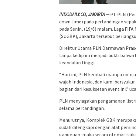
INDODAILY.CO, JAKARTA —
PT PLN (Pers
down time) pada pertandingan sepak 
pada Senin, (19/6) malam. Laga FIFA
(SUGBK), Jakarta tersebut berlangsu
Direktur Utama PLN Darmawan Praso
tanpa kedip ini menjadi bukti bahwa
keandalan tinggi.
“Hari ini, PLN kembali mampu menjadi
wajah Indonesia, dan kami bersyukur 
bagian dari kesuksesan event ini,” u
PLN menyiagakan pengamanan listri
selama pertandingan.
Menurutnya, Komplek GBK merupaka
sudah dilengkapi dengan alat pemind
gangguan, maka secara otomatis akan