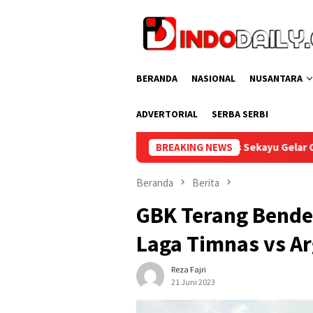
Loncat
ke
konten
BERANDA
NASIONAL
NUSANTARA
ADVERTORIAL
SERBA SERBI
Lapas Sekayu Gelar Cek Kesehatan Gratis bag
BREAKING NEWS
Beranda
Berita
GBK Terang Bende
Laga Timnas vs Ar
Reza Fajri
21 Juni 2023