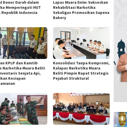
al Donor Darah dalam
Lapas Muara Enim: Sukseskan
ka Memperingati HUT
Rehabilitasi Narkotika
1 Republik Indonesia
Sekaligus Promosikan Sapena
Bakery
ran KPLP dan Kamtib
Konsolidasi Tanpa Kompromi,
s Narkotika Muara Beliti
Kalapas Narkotika Muara
nventaris Senjata Api,
Beliti Pimpin Rapat Strategis
ikan Kesiapan
Pejabat Struktural
gamanan