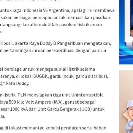
 untuk laga Indonesia VS Argentina, apalagi ini membawa
akukan berbagai persiapan untuk memastikan pasokan
erlangsung dan alhamdulillah pasokan listrik aman
n.
tribusi Jakarta Raya Doddy B Pangaribuan mengatakan,
 pertandingan ini dan berkoordinasi dengan panitia
 bersiaga untuk menjaga suplai listrik selama
aranya, di lokasi SUGBK, gardu induk, gardu distribusi,
),” kata Doddy.
listrik, PLN menyiapkan tiga unit Uninterruptible
ya 500 kilo Volt Ampere (kVA), genset sebagai
besar 1000 kVA dari Unit Gardu Bergerak (UGB) untuk
ia.
ang di lokasi memantau kondisi peralatan serta beban