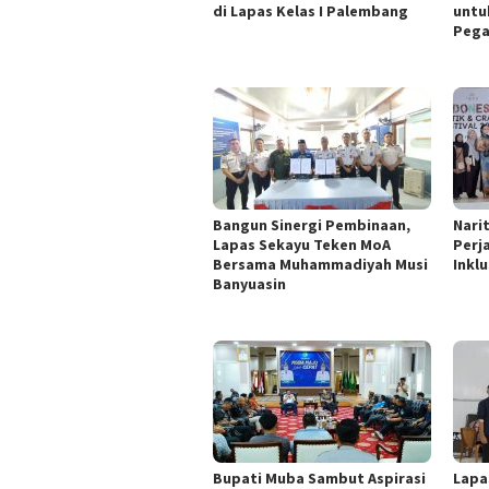
di Lapas Kelas I Palembang
untu
Pega
Bangun Sinergi Pembinaan,
Nari
Lapas Sekayu Teken MoA
Perj
Bersama Muhammadiyah Musi
Inklu
Banyuasin
Bupati Muba Sambut Aspirasi
Lapa