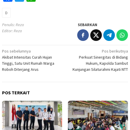
D
Penulis: Reza
SEBARKAN
Editor: Reza
Navigasi
Pos sebelumnya
Pos berikutnya
Akibat Intensitas Curah Hujan
Perkuat Sinergitas di Bidang
pos
Tinggi, Satu Unit Rumah Warga
Hukum, Kapolda Sambut
Roboh Diterjang Arus
Kunjungan Silaturahmi Kajati NTT
POS TERKAIT