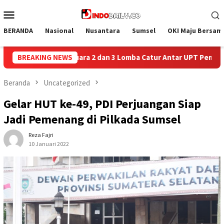
Loncat
Menu
ke
Mobile
konten
BERANDA
Nasional
Nusantara
Sumsel
OKI Maju Bersam
atur Antar UPT Pemasyarakatan se-Palembang Raya
BREAKING NEWS
Semar
Beranda
Uncategorized
Gelar HUT ke-49, PDI Perjuangan Siap
Jadi Pemenang di Pilkada Sumsel
Reza Fajri
10 Januari 2022