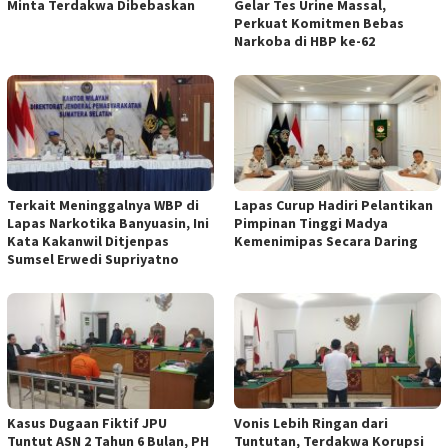
Minta Terdakwa Dibebaskan
Gelar Tes Urine Massal,
Perkuat Komitmen Bebas
Narkoba di HBP ke-62
Terkait Meninggalnya WBP di
Lapas Curup Hadiri Pelantikan
Lapas Narkotika Banyuasin, Ini
Pimpinan Tinggi Madya
Kata Kakanwil Ditjenpas
Kemenimipas Secara Daring
Sumsel Erwedi Supriyatno
Kasus Dugaan Fiktif JPU
Vonis Lebih Ringan dari
Tuntut ASN 2 Tahun 6 Bulan, PH
Tuntutan, Terdakwa Korupsi