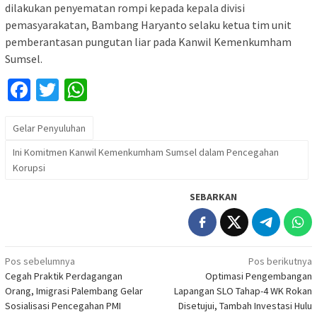
dilakukan penyematan rompi kepada kepala divisi
pemasyarakatan, Bambang Haryanto selaku ketua tim unit
pemberantasan pungutan liar pada Kanwil Kemenkumham
Sumsel.
Facebook
Twitter
WhatsApp
Gelar Penyuluhan
Ini Komitmen Kanwil Kemenkumham Sumsel dalam Pencegahan
Korupsi
SEBARKAN
Navigasi
Pos sebelumnya
Pos berikutnya
Cegah Praktik Perdagangan
Optimasi Pengembangan
pos
Orang, Imigrasi Palembang Gelar
Lapangan SLO Tahap-4 WK Rokan
Sosialisasi Pencegahan PMI
Disetujui, Tambah Investasi Hulu