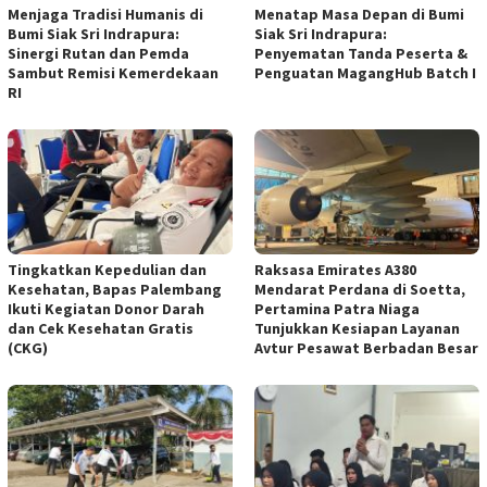
Menjaga Tradisi Humanis di
Menatap Masa Depan di Bumi
Bumi Siak Sri Indrapura:
Siak Sri Indrapura:
Sinergi Rutan dan Pemda
Penyematan Tanda Peserta &
Sambut Remisi Kemerdekaan
Penguatan MagangHub Batch I
RI
Tingkatkan Kepedulian dan
Raksasa Emirates A380
Kesehatan, Bapas Palembang
Mendarat Perdana di Soetta,
Ikuti Kegiatan Donor Darah
Pertamina Patra Niaga
dan Cek Kesehatan Gratis
Tunjukkan Kesiapan Layanan
(CKG)
Avtur Pesawat Berbadan Besar