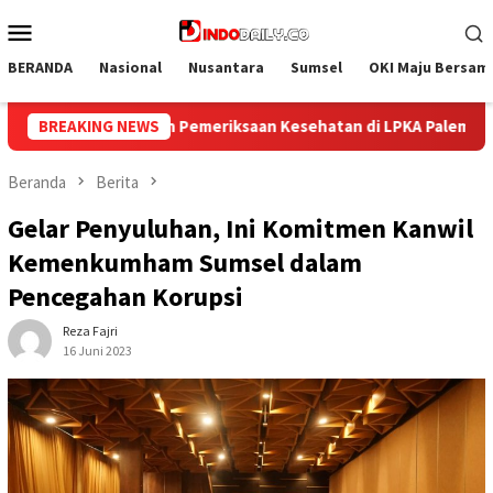
Loncat
Menu
ke
Mobile
konten
BERANDA
Nasional
Nusantara
Sumsel
OKI Maju Bersam
esehatan di LPKA Palembang
BREAKING NEWS
Mulai Langkah Baru, Lapas
Beranda
Berita
Gelar Penyuluhan, Ini Komitmen Kanwil
Kemenkumham Sumsel dalam
Pencegahan Korupsi
Reza Fajri
16 Juni 2023