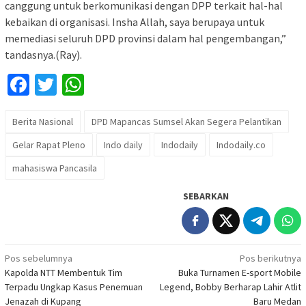
canggung untuk berkomunikasi dengan DPP terkait hal-hal
kebaikan di organisasi. Insha Allah, saya berupaya untuk
memediasi seluruh DPD provinsi dalam hal pengembangan,”
tandasnya.(Ray).
Facebook
Twitter
WhatsApp
Berita Nasional
DPD Mapancas Sumsel Akan Segera Pelantikan
Gelar Rapat Pleno
Indo daily
Indodaily
Indodaily.co
mahasiswa Pancasila
SEBARKAN
Navigasi
Pos sebelumnya
Pos berikutnya
Kapolda NTT Membentuk Tim
Buka Turnamen E-sport Mobile
pos
Terpadu Ungkap Kasus Penemuan
Legend, Bobby Berharap Lahir Atlit
Jenazah di Kupang
Baru Medan