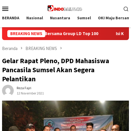
Loncat
Menu
ke
Mobile
konten
BERANDA
Nasional
Nusantara
Sumsel
OKI Maju Bersam
 LD Top 100
BREAKING NEWS
Isi Kemerdekaan dengan Kepedulian, Lapas 
Beranda
BREAKING NEWS
Gelar Rapat Pleno, DPD Mahasiswa
Pancasila Sumsel Akan Segera
Pelantikan
Reza Fajri
12 November 2021