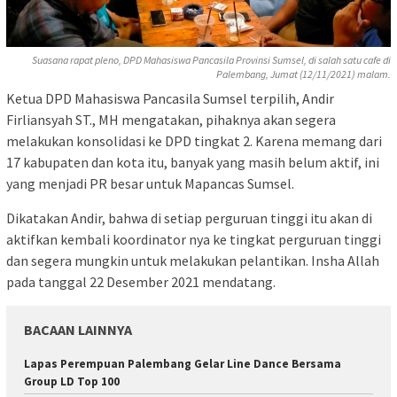
Suasana rapat pleno, DPD Mahasiswa Pancasila Provinsi Sumsel, di salah satu cafe di
Palembang, Jumat (12/11/2021) malam.
Ketua DPD Mahasiswa Pancasila Sumsel terpilih, Andir
Firliansyah ST., MH mengatakan, pihaknya akan segera
melakukan konsolidasi ke DPD tingkat 2. Karena memang dari
17 kabupaten dan kota itu, banyak yang masih belum aktif, ini
yang menjadi PR besar untuk Mapancas Sumsel.
Dikatakan Andir, bahwa di setiap perguruan tinggi itu akan di
aktifkan kembali koordinator nya ke tingkat perguruan tinggi
dan segera mungkin untuk melakukan pelantikan. Insha Allah
pada tanggal 22 Desember 2021 mendatang.
BACAAN LAINNYA
Lapas Perempuan Palembang Gelar Line Dance Bersama
Group LD Top 100