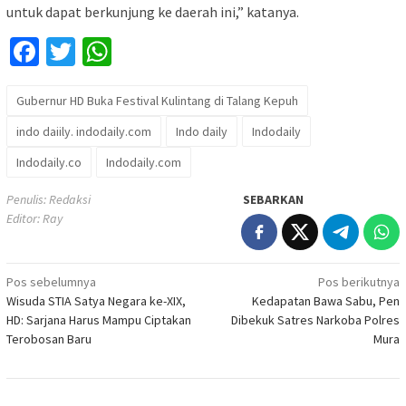
untuk dapat berkunjung ke daerah ini,” katanya.
Facebook
Twitter
WhatsApp
Gubernur HD Buka Festival Kulintang di Talang Kepuh
indo daiily. indodaily.com
Indo daily
Indodaily
Indodaily.co
Indodaily.com
Penulis: Redaksi
SEBARKAN
Editor: Ray
Navigasi
Pos sebelumnya
Pos berikutnya
Wisuda STIA Satya Negara ke-XIX,
Kedapatan Bawa Sabu, Pen
pos
HD: Sarjana Harus Mampu Ciptakan
Dibekuk Satres Narkoba Polres
Terobosan Baru
Mura