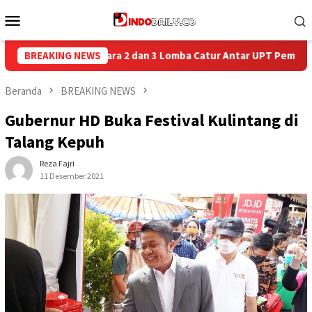
Loncat
Menu
ke
Mobile
konten
 Catur Antar UPT Pemasyarakatan se-Palembang Raya
BREAKING NEWS
Sema
Beranda
BREAKING NEWS
Gubernur HD Buka Festival Kulintang di
Talang Kepuh
Reza Fajri
11 Desember 2021