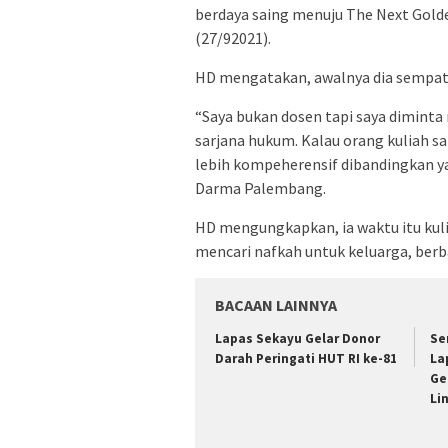
berdaya saing menuju The Next Gold
(27/92021).
HD mengatakan, awalnya dia sempat 
“Saya bukan dosen tapi saya diminta 
sarjana hukum. Kalau orang kuliah sar
lebih kompeherensif dibandingkan ya
Darma Palembang.
HD mengungkapkan, ia waktu itu kuli
mencari nafkah untuk keluarga, berbag
BACAAN LAINNYA
Lapas Sekayu Gelar Donor
Se
Darah Peringati HUT RI ke-81
La
Ge
Li