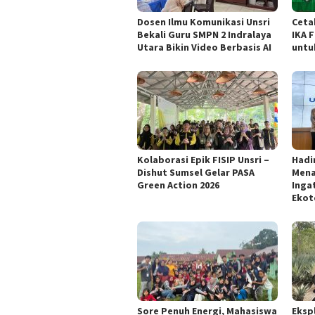
Dosen Ilmu Komunikasi Unsri
Ceta
Bekali Guru SMPN 2 Indralaya
IKA 
Utara Bikin Video Berbasis AI
untu
Kolaborasi Epik FISIP Unsri –
Hadi
Dishut Sumsel Gelar PASA
Mena
Green Action 2026
Inga
Ekot
Sore Penuh Energi, Mahasiswa
Eksp