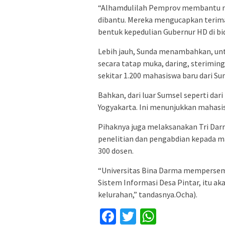
“Alhamdulilah Pemprov membantu m
dibantu. Mereka mengucapkan terima
bentuk kepedulian Gubernur HD di bid
Lebih jauh, Sunda menambahkan, unt
secara tatap muka, daring, steriming
sekitar 1.200 mahasiswa baru dari Su
Bahkan, dari luar Sumsel seperti dar
Yogyakarta. Ini menunjukkan mahasis
Pihaknya juga melaksanakan Tri Dar
penelitian dan pengabdian kepada m
300 dosen.
“Universitas Bina Darma mempersem
Sistem Informasi Desa Pintar, itu 
kelurahan,” tandasnya.Ocha).
Facebook
Twitter
WhatsApp