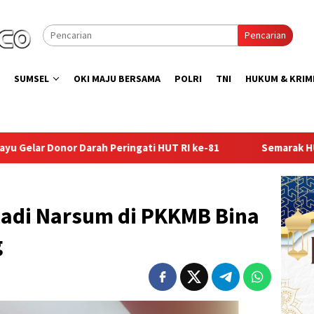
Pencarian
SUMSEL
OKI MAJU BERSAMA
POLRI
TNI
HUKUM & KRIM
eringati HUT RI ke-81
Semarak HUT ke-81 RI, Lapas Kelas
adi Narsum di PKKMB Bina
g