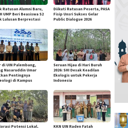
k Ratusan Alumni Baru,
Diikuti Ratusan Peserta, PASA
FH UMP Beri Beasiswa S2
Fisip Unsri Sukses Gelar
k Lulusan Berprestasi
Public Dialogue 2026
r di UIN Palembang,
Seruan Hijau di Hari Buruh
g Nasaruddin Umar
2026: SHI Desak Keadilan
tkan Pentingnya
Ekologis untuk Pekerja
eologi di Kampus
Indonesia
lorasi Potensi Lokal,
KKN UIN Raden Fatah