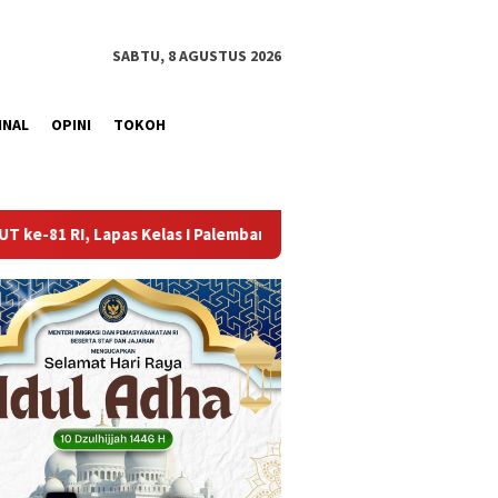
SABTU, 8 AGUSTUS 2026
INAL
OPINI
TOKOH
 I Palembang Gelar Aksi Bersih-Bersih Lingkungan
Lapas 