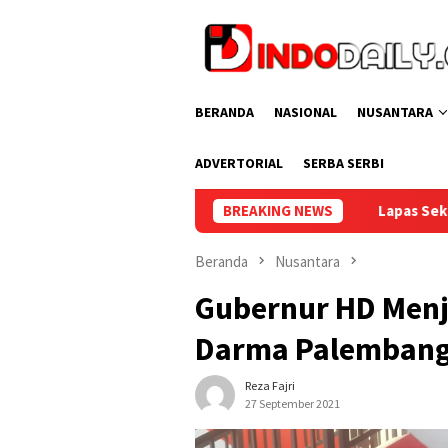
Loncat
ke
konten
BERANDA
NASIONAL
NUSANTARA
ADVERTORIAL
SERBA SERBI
Lapas Sekayu Gelar Donor Darah P
BREAKING NEWS
Beranda
Nusantara
Gubernur HD Menj
Darma Palemban
Reza Fajri
27 September 2021