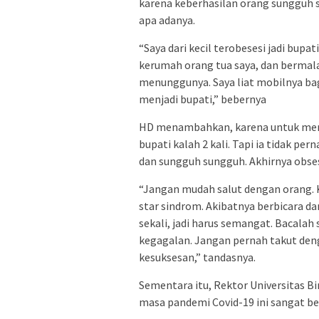
karena keberhasilan orang sungguh s
apa adanya.
“Saya dari kecil terobesesi jadi bupa
kerumah orang tua saya, dan bermalam
menunggunya. Saya liat mobilnya bagu
menjadi bupati,” bebernya
HD menambahkan, karena untuk meraih 
bupati kalah 2 kali. Tapi ia tidak p
dan sungguh sungguh. Akhirnya obses
“Jangan mudah salut dengan orang. 
star sindrom. Akibatnya berbicara da
sekali, jadi harus semangat. Bacalah
kegagalan. Jangan pernah takut deng
kesuksesan,” tandasnya.
Sementara itu, Rektor Universitas B
masa pandemi Covid-19 ini sangat b