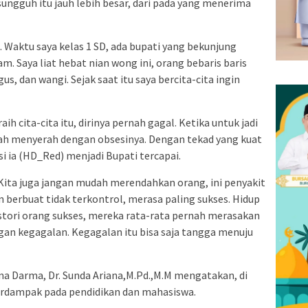
ungguh itu jauh lebih besar, dari pada yang menerima
ti. Waktu saya kelas 1 SD, ada bupati yang bekunjung
. Saya liat hebat nian wong ini, orang bebaris baris
s, dan wangi. Sejak saat itu saya bercita-cita ingin
cita-cita itu, dirinya pernah gagal. Ketika untuk jadi
ernah menyerah dengan obsesinya. Dengan tekad yang kuat
i ia (HD_Red) menjadi Bupati tercapai.
Kita juga jangan mudah merendahkan orang, ini penyakit
n berbuat tidak terkontrol, merasa paling sukses. Hidup
 stori orang sukses, mereka rata-rata pernah merasakan
an kegagalan. Kegagalan itu bisa saja tangga menuju
ina Darma, Dr. Sunda Ariana,M.Pd.,M.M mengatakan, di
erdampak pada pendidikan dan mahasiswa.