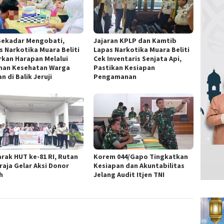
Sekadar Mengobati,
Jajaran KPLP dan Kamtib
s Narkotika Muara Beliti
Lapas Narkotika Muara Beliti
rkan Harapan Melalui
Cek Inventaris Senjata Api,
nan Kesehatan Warga
Pastikan Kesiapan
n di Balik Jeruji
Pengamanan
rak HUT ke-81 RI, Rutan
Korem 044/Gapo Tingkatkan
raja Gelar Aksi Donor
Kesiapan dan Akuntabilitas
h
Jelang Audit Itjen TNI