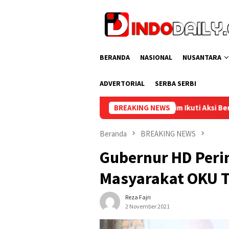
Loncat
ke
konten
BERANDA
NASIONAL
NUSANTARA
ADVERTORIAL
SERBA SERBI
Lapas Muara Enim Ikuti Aksi Bersih Kemerdekaan dalam Ra
BREAKING NEWS
Beranda
BREAKING NEWS
Gubernur HD Peri
Masyarakat OKU 
Reza Fajri
2 November 2021