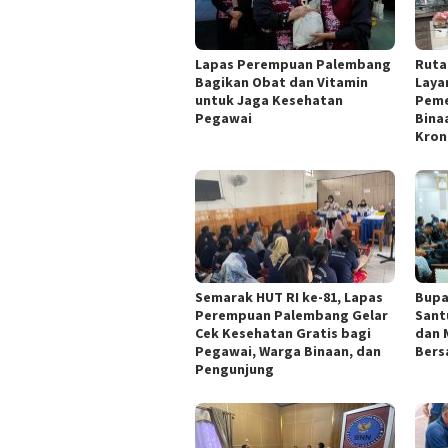
Lapas Perempuan Palembang
Ruta
Bagikan Obat dan Vitamin
Laya
untuk Jaga Kesehatan
Peme
Pegawai
Bina
Kron
Semarak HUT RI ke-81, Lapas
Bupa
Perempuan Palembang Gelar
Sant
Cek Kesehatan Gratis bagi
dan 
Pegawai, Warga Binaan, dan
Bers
Pengunjung