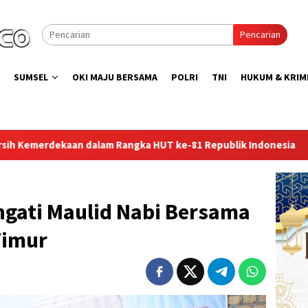
Pencarian
SUMSEL
OKI MAJU BERSAMA
POLRI
TNI
HUKUM & KRIM
ngka HUT ke-81 Republik Indonesia
Lapas Perempuan Pal
ngati Maulid Nabi Bersama
Timur