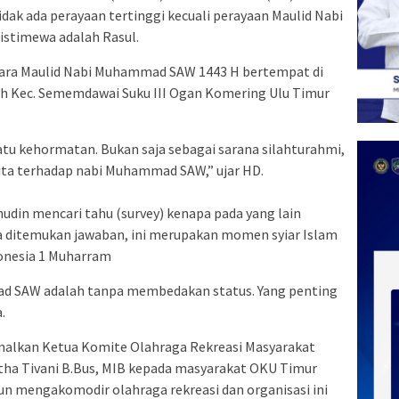
dak ada perayaan tertinggi kecuali perayaan Maulid Nabi
stimewa adalah Rasul.
acara Maulid Nabi Muhammad SAW 1443 H bertempat di
h Kec. Sememdawai Suku III Ogan Komering Ulu Timur
uatu kehormatan. Bukan saja sebagai sarana silahturahmi,
kita terhadap nabi Muhammad SAW,” ujar HD.
hudin mencari tahu (survey) kenapa pada yang lain
 ditemukan jawaban, ini merupakan momen syiar Islam
donesia 1 Muharram
d SAW adalah tanpa membedakan status. Yang penting
.
alkan Ketua Komite Olahraga Rekreasi Masyarakat
ha Tivani B.Bus, MIB kepada masyarakat OKU Timur
mengakomodir olahraga rekreasi dan organisasi ini