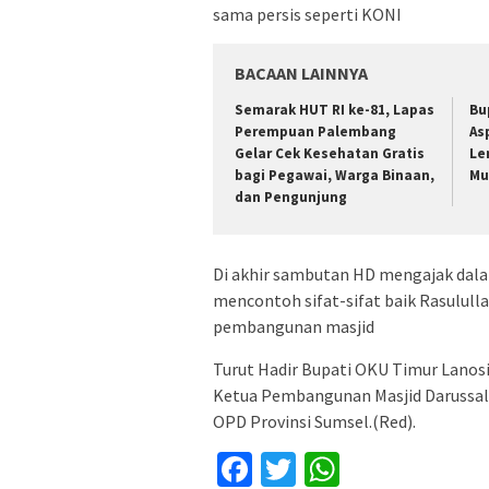
sama persis seperti KONI
BACAAN LAINNYA
Semarak HUT RI ke-81, Lapas
Bu
Perempuan Palembang
As
Gelar Cek Kesehatan Gratis
Le
bagi Pegawai, Warga Binaan,
Mu
dan Pengunjung
Di akhir sambutan HD mengajak dala
mencontoh sifat-sifat baik Rasulul
pembangunan masjid
Turut Hadir Bupati OKU Timur Lanos
Ketua Pembangunan Masjid Darussala
OPD Provinsi Sumsel.(Red).
Facebook
Twitter
WhatsApp