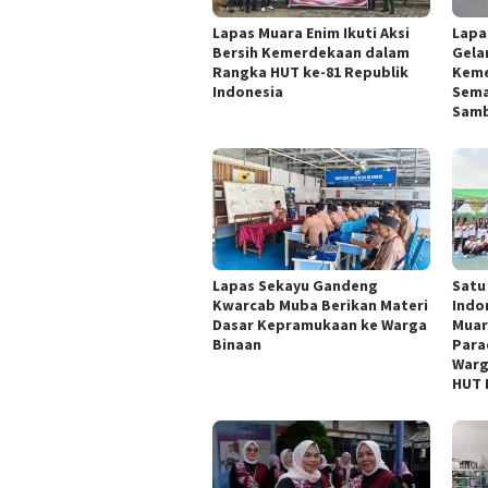
Lapas Muara Enim Ikuti Aksi
Lapa
Bersih Kemerdekaan dalam
Gelar
Rangka HUT ke-81 Republik
Keme
Indonesia
Sema
Samb
Lapas Sekayu Gandeng
Satu
Kwarcab Muba Berikan Materi
Indo
Dasar Kepramukaan ke Warga
Muar
Binaan
Para
Warg
HUT 