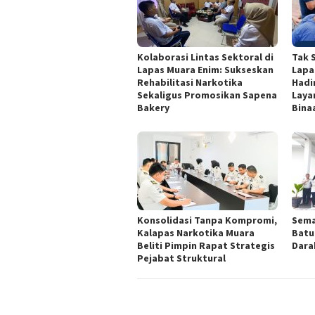
Kolaborasi Lintas Sektoral di
Tak 
Lapas Muara Enim: Sukseskan
Lapa
Rehabilitasi Narkotika
Hadi
Sekaligus Promosikan Sapena
Laya
Bakery
Binaa
Konsolidasi Tanpa Kompromi,
Sema
Kalapas Narkotika Muara
Batu
Beliti Pimpin Rapat Strategis
Dara
Pejabat Struktural