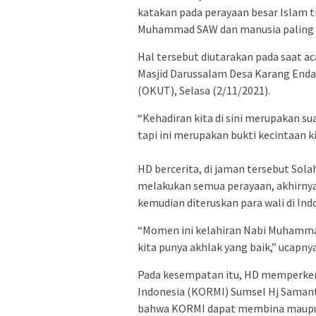
katakan pada perayaan besar Islam ti
Muhammad SAW dan manusia paling i
Hal tersebut diutarakan pada saat 
Masjid Darussalam Desa Karang Enda
(OKUT), Selasa (2/11/2021).
“Kehadiran kita di sini merupakan s
tapi ini merupakan bukti kecintaan 
HD bercerita, di jaman tersebut Sola
melakukan semua perayaan, akhirnya
kemudian diteruskan para wali di In
“Momen ini kelahiran Nabi Muhamma
kita punya akhlak yang baik,” ucapnya
Pada kesempatan itu, HD memperken
Indonesia (KORMI) Sumsel Hj Samant
bahwa KORMI dapat membina maupun 