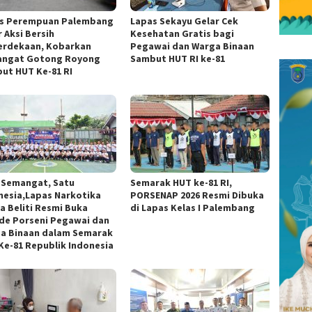
s Perempuan Palembang
Lapas Sekayu Gelar Cek
 Aksi Bersih
Kesehatan Gratis bagi
rdekaan, Kobarkan
Pegawai dan Warga Binaan
ngat Gotong Royong
Sambut HUT RI ke-81
ut HUT Ke-81 RI
 Semangat, Satu
Semarak HUT ke-81 RI,
nesia,Lapas Narkotika
PORSENAP 2026 Resmi Dibuka
a Beliti Resmi Buka
di Lapas Kelas I Palembang
de Porseni Pegawai dan
a Binaan dalam Semarak
Ke-81 Republik Indonesia