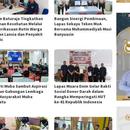
n Baturaja Tingkatkan
Bangun Sinergi Pembinaan,
nan Kesehatan Melalui
Lapas Sekayu Teken MoA
rikasaan Rutin Warga
Bersama Muhammadiyah Musi
an Lansia dan Penyakit
Banyuasin
is
ti Muba Sambut Aspirasi
Lapas Muara Enim Gelar Bakti
un Gabungan Lembaga
Sosial Donor Darah dalam
Masyarakat Muba
Rangka Memperingati HUT
atu
ke-81 Republik Indonesia