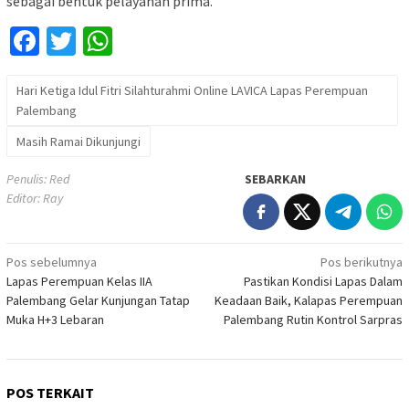
sebagai bentuk pelayanan prima.
Facebook
Twitter
WhatsApp
Hari Ketiga Idul Fitri Silahturahmi Online LAVICA Lapas Perempuan
Palembang
Masih Ramai Dikunjungi
Penulis: Red
SEBARKAN
Editor: Ray
Navigasi
Pos sebelumnya
Pos berikutnya
Lapas Perempuan Kelas IIA
Pastikan Kondisi Lapas Dalam
pos
Palembang Gelar Kunjungan Tatap
Keadaan Baik, Kalapas Perempuan
Muka H+3 Lebaran
Palembang Rutin Kontrol Sarpras
POS TERKAIT