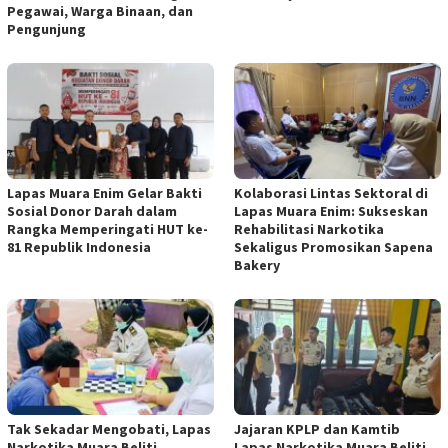
Pegawai, Warga Binaan, dan
Pengunjung
Lapas Muara Enim Gelar Bakti
Kolaborasi Lintas Sektoral di
Sosial Donor Darah dalam
Lapas Muara Enim: Sukseskan
Rangka Memperingati HUT ke-
Rehabilitasi Narkotika
81 Republik Indonesia
Sekaligus Promosikan Sapena
Bakery
Tak Sekadar Mengobati, Lapas
Jajaran KPLP dan Kamtib
Narkotika Muara Beliti
Lapas Narkotika Muara Beliti