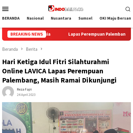
Loncat
Menu
ke
Mobile
konten
BERANDA
Nasional
Nusantara
Sumsel
OKI Maju Bersam
embang Gelar Aksi Bersih Kemerdekaan, Kobarkan Semangat Go
BREAKING NEWS
Beranda
Berita
Hari Ketiga Idul Fitri Silahturahmi
Online LAVICA Lapas Perempuan
Palembang, Masih Ramai Dikunjungi
Reza Fajri
24 April 2023