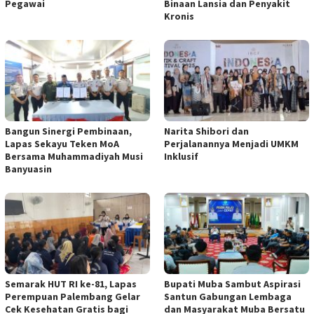
Pegawai
Binaan Lansia dan Penyakit
Kronis
Bangun Sinergi Pembinaan,
Narita Shibori dan
Lapas Sekayu Teken MoA
Perjalanannya Menjadi UMKM
Bersama Muhammadiyah Musi
Inklusif
Banyuasin
Semarak HUT RI ke-81, Lapas
Bupati Muba Sambut Aspirasi
Perempuan Palembang Gelar
Santun Gabungan Lembaga
Cek Kesehatan Gratis bagi
dan Masyarakat Muba Bersatu