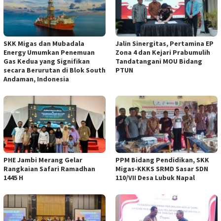
SKK Migas dan Mubadala
Jalin Sinergitas, Pertamina EP
Energy Umumkan Penemuan
Zona 4 dan Kejari Prabumulih
Gas Kedua yang Signifikan
Tandatangani MOU Bidang
secara Berurutan di Blok South
PTUN
Andaman, Indonesia
PHE Jambi Merang Gelar
PPM Bidang Pendidikan, SKK
Rangkaian Safari Ramadhan
Migas-KKKS SRMD Sasar SDN
1445 H
110/VII Desa Lubuk Napal