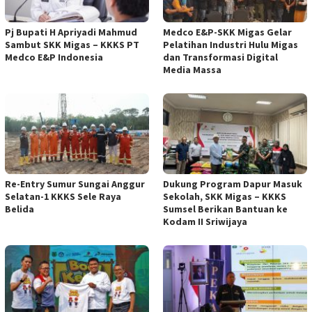
Pj Bupati H Apriyadi Mahmud
Medco E&P-SKK Migas Gelar
Sambut SKK Migas – KKKS PT
Pelatihan Industri Hulu Migas
Medco E&P Indonesia
dan Transformasi Digital
Media Massa
Re-Entry Sumur Sungai Anggur
Dukung Program Dapur Masuk
Selatan-1 KKKS Sele Raya
Sekolah, SKK Migas – KKKS
Belida
Sumsel Berikan Bantuan ke
Kodam II Sriwijaya