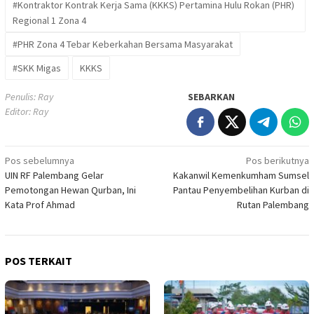
#Kontraktor Kontrak Kerja Sama (KKKS) Pertamina Hulu Rokan (PHR)
Regional 1 Zona 4
#PHR Zona 4 Tebar Keberkahan Bersama Masyarakat
#SKK Migas
KKKS
Penulis: Ray
SEBARKAN
Editor: Ray
Navigasi
Pos sebelumnya
Pos berikutnya
UIN RF Palembang Gelar
Kakanwil Kemenkumham Sumsel
pos
Pemotongan Hewan Qurban, Ini
Pantau Penyembelihan Kurban di
Kata Prof Ahmad
Rutan Palembang
POS TERKAIT