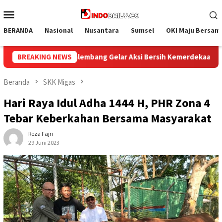
Loncat
Menu
ke
Mobile
konten
BERANDA
Nasional
Nusantara
Sumsel
OKI Maju Bersam
Kemerdekaan, Kobarkan Semangat Gotong Royong Sambut HUT Ke
BREAKING NEWS
Beranda
SKK Migas
Hari Raya Idul Adha 1444 H, PHR Zona 4
Tebar Keberkahan Bersama Masyarakat
Reza Fajri
29 Juni 2023