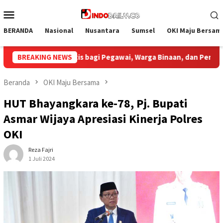
Loncat
Menu
ke
Mobile
konten
BERANDA
Nasional
Nusantara
Sumsel
OKI Maju Bersam
, dan Pengunjung
BREAKING NEWS
Bupati Muba Sambut Aspirasi Santun 
Beranda
OKI Maju Bersama
HUT Bhayangkara ke-78, Pj. Bupati
Asmar Wijaya Apresiasi Kinerja Polres
OKI
Reza Fajri
1 Juli 2024