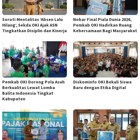
Soroti Mentalitas ‘Absen Lalu
Nobar Final Piala Dunia 2026,
Hilang’, Sekda OKI Ajak ASN
Pemkab OKI Hadirkan Ruang
Tingkatkan Disiplin dan Kinerja
Kebersamaan Bagi Masyarakat
Pemkab OKI Dorong Pola Asuh
Diskominfo OKI Bekali Siswa
Berkualitas Lewat Lomba
Baru dengan Etika Digital
Balita Indonesia Tingkat
Kabupaten