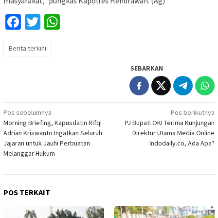
masyarakat,” pungkas Kapolres Hendrawan. (Ag)
Facebook
Twitter
WhatsApp
Berita terkini
SEBARKAN
Navigasi
Pos sebelumnya
Pos berikutnya
Morning Briefing, Kapusdatin Rifqi
PJ Bupati OKI Terima Kunjungan
pos
Adrian Kriswanto Ingatkan Seluruh
Direktur Utama Media Online
Jajaran untuk Jauhi Perbuatan
Indodaily.co, Ada Apa?
Melanggar Hukum
POS TERKAIT