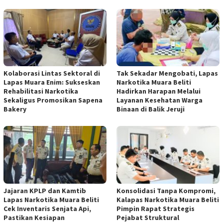
Kolaborasi Lintas Sektoral di
Tak Sekadar Mengobati, Lapas
Lapas Muara Enim: Sukseskan
Narkotika Muara Beliti
Rehabilitasi Narkotika
Hadirkan Harapan Melalui
Sekaligus Promosikan Sapena
Layanan Kesehatan Warga
Bakery
Binaan di Balik Jeruji
Jajaran KPLP dan Kamtib
Konsolidasi Tanpa Kompromi,
Lapas Narkotika Muara Beliti
Kalapas Narkotika Muara Beliti
Cek Inventaris Senjata Api,
Pimpin Rapat Strategis
Pastikan Kesiapan
Pejabat Struktural