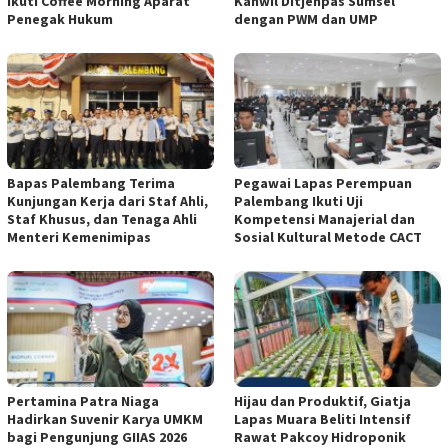
Ikuti Coffee Morning Aparat
Kanwil Ditjenpas Sumsel
Penegak Hukum
dengan PWM dan UMP
Bapas Palembang Terima
Pegawai Lapas Perempuan
Kunjungan Kerja dari Staf Ahli,
Palembang Ikuti Uji
Staf Khusus, dan Tenaga Ahli
Kompetensi Manajerial dan
Menteri Kemenimipas
Sosial Kultural Metode CACT
Pertamina Patra Niaga
Hijau dan Produktif, Giatja
Hadirkan Suvenir Karya UMKM
Lapas Muara Beliti Intensif
bagi Pengunjung GIIAS 2026
Rawat Pakcoy Hidroponik