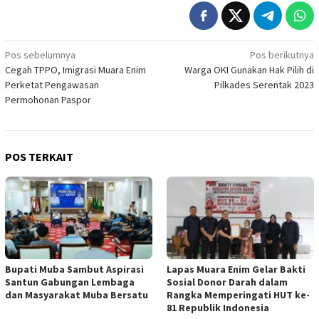
Navigasi
Pos sebelumnya
Pos berikutnya
Cegah TPPO, Imigrasi Muara Enim
Warga OKI Gunakan Hak Pilih di
pos
Perketat Pengawasan
Pilkades Serentak 2023
Permohonan Paspor
POS TERKAIT
Bupati Muba Sambut Aspirasi
Lapas Muara Enim Gelar Bakti
Santun Gabungan Lembaga
Sosial Donor Darah dalam
dan Masyarakat Muba Bersatu
Rangka Memperingati HUT ke-
81 Republik Indonesia