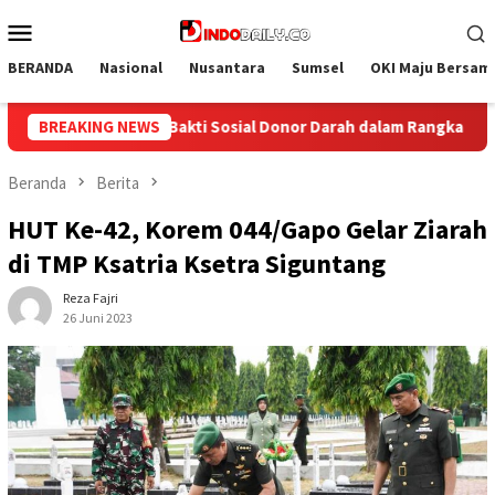
Loncat
Menu
ke
Mobile
konten
BERANDA
Nasional
Nusantara
Sumsel
OKI Maju Bersam
rah dalam Rangka Memperingati HUT ke-81 Republik Indonesia
BREAKING NEWS
Beranda
Berita
HUT Ke-42, Korem 044/Gapo Gelar Ziarah
di TMP Ksatria Ksetra Siguntang
Reza Fajri
26 Juni 2023