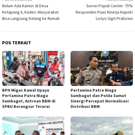
Navigasi
Belum Ada Kantor di Desa
Survei Populi Center: 75%
pos
Ketapang II, Kades: Masyarakat
Responden Puas Kinerja Kapolri
Bisa Langsung Datang ke Rumah
Listyo Sigit Prabowo
POS TERKAIT
BPH Migas Kawal Upaya
Pertamina Patra Niaga
Pertamina Patra Niaga
Sumbagut dan Polda Sumut
Sumbagut, Antrean BBM di
Sinergi Percepat Normalisasi
SPBU Berangsur Terurai
Distribusi BBM