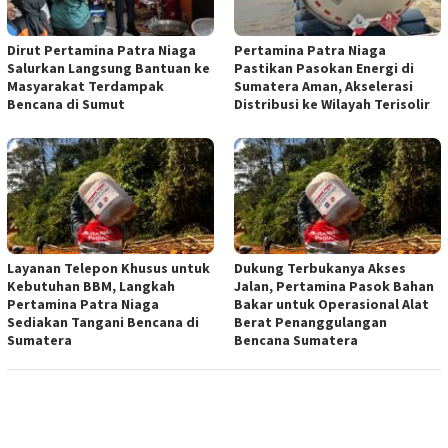
Dirut Pertamina Patra Niaga
Pertamina Patra Niaga
Salurkan Langsung Bantuan ke
Pastikan Pasokan Energi di
Masyarakat Terdampak
Sumatera Aman, Akselerasi
Bencana di Sumut
Distribusi ke Wilayah Terisolir
Layanan Telepon Khusus untuk
Dukung Terbukanya Akses
Kebutuhan BBM, Langkah
Jalan, Pertamina Pasok Bahan
Pertamina Patra Niaga
Bakar untuk Operasional Alat
Sediakan Tangani Bencana di
Berat Penanggulangan
Sumatera
Bencana Sumatera