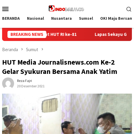
Loncat
Menu
ke
Mobile
konten
BERANDA
Nasional
Nusantara
Sumsel
OKI Maju Bersam
Lapas Sekayu Gandeng Kwarcab Muba Berikan Materi Dasar Kepr
BREAKING NEWS
Beranda
Sumut
HUT Media Journalisnews.com Ke-2
Gelar Syukuran Bersama Anak Yatim
Reza Fajri
20 Desember 2021