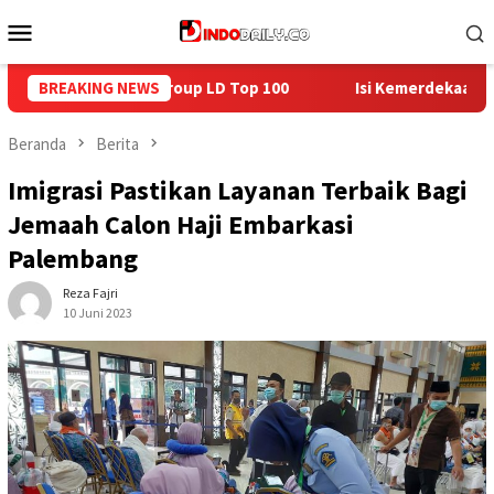
Loncat
Menu
ke
Mobile
konten
BREAKING NEWS
Isi Kemerdekaan dengan Kepedulian, Lapas Sekayu Berbag
Beranda
Berita
Imigrasi Pastikan Layanan Terbaik Bagi
Jemaah Calon Haji Embarkasi
Palembang
Reza Fajri
10 Juni 2023