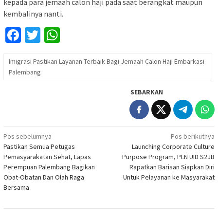
kepada para jemaah calon haji pada saat berangkat maupun
kembalinya nanti.
Facebook
Twitter
WhatsApp
Imigrasi Pastikan Layanan Terbaik Bagi Jemaah Calon Haji Embarkasi
Palembang
SEBARKAN
Navigasi
Pos sebelumnya
Pos berikutnya
Pastikan Semua Petugas
Launching Corporate Culture
pos
Pemasyarakatan Sehat, Lapas
Purpose Program, PLN UID S2JB
Perempuan Palembang Bagikan
Rapatkan Barisan Siapkan Diri
Obat-Obatan Dan Olah Raga
Untuk Pelayanan ke Masyarakat
Bersama