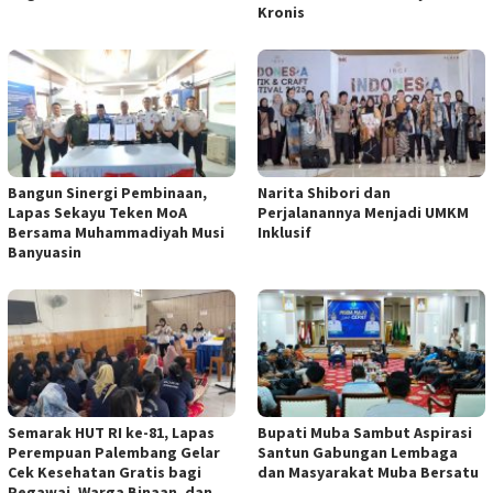
Kronis
Bangun Sinergi Pembinaan,
Narita Shibori dan
Lapas Sekayu Teken MoA
Perjalanannya Menjadi UMKM
Bersama Muhammadiyah Musi
Inklusif
Banyuasin
Semarak HUT RI ke-81, Lapas
Bupati Muba Sambut Aspirasi
Perempuan Palembang Gelar
Santun Gabungan Lembaga
Cek Kesehatan Gratis bagi
dan Masyarakat Muba Bersatu
Pegawai, Warga Binaan, dan