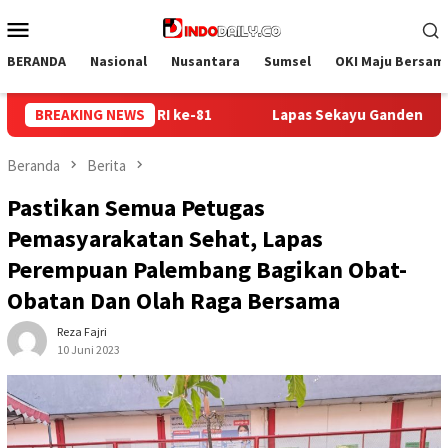
Loncat
Menu
ke
Mobile
konten
BERANDA
Nasional
Nusantara
Sumsel
OKI Maju Bersam
ayu Gandeng Kwarcab Muba Berikan Materi Dasar Kepramukaan k
BREAKING NEWS
Beranda
Berita
Pastikan Semua Petugas
Pemasyarakatan Sehat, Lapas
Perempuan Palembang Bagikan Obat-
Obatan Dan Olah Raga Bersama
Reza Fajri
10 Juni 2023