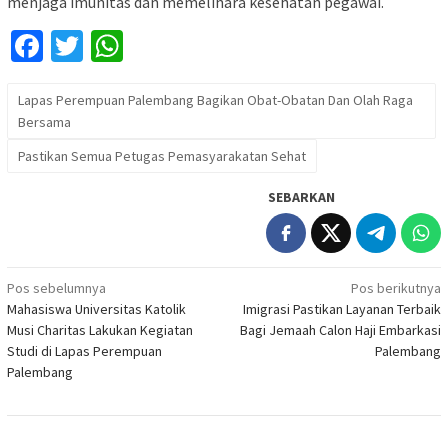
menjaga imunitas dan memelihara kesehatan pegawai.
Facebook
Twitter
WhatsApp
Lapas Perempuan Palembang Bagikan Obat-Obatan Dan Olah Raga
Bersama
Pastikan Semua Petugas Pemasyarakatan Sehat
SEBARKAN
Navigasi
Pos sebelumnya
Pos berikutnya
Mahasiswa Universitas Katolik
Imigrasi Pastikan Layanan Terbaik
pos
Musi Charitas Lakukan Kegiatan
Bagi Jemaah Calon Haji Embarkasi
Studi di Lapas Perempuan
Palembang
Palembang