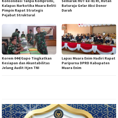
Konsolidasi Tanpa Kompromi,
Semarak HUT ke-81 RI, Rutan
Kalapas Narkotika Muara Beliti
Baturaja Gelar Aksi Donor
Pimpin Rapat Strategis
Darah
Pejabat Struktural
Korem 044/Gapo Tingkatkan
Lapas Muara Enim Hadiri Rapat
Kesiapan dan Akuntabilitas
Paripurna DPRD Kabupaten
Jelang Audit Itjen TNI
Muara Enim